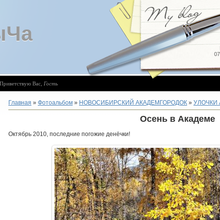
ыЧа
07
Приветствую Вас
,
Гость
Главная
»
Фотоальбом
»
НОВОСИБИРСКИЙ АКАДЕМГОРОДОК
»
УЛОЧКИ
Осень в Академе
Октябрь 2010, последние погожие денёчки!