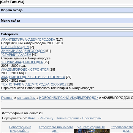
[
Сайт ТимыЧа
]
Форма входа
Меню сайта
Categories
АРХИТЕКТУРА АКАДЕМГОРОДОКА
[117]
Современный Академгородок 2005-2010
НОЧНОЙ АКАДЕМ
[2]
ЗИМНИЙ АКАДЕМГОРОДОК
[51]
"СТАРЫЙ" АКАДЕМ
[41]
Старые здания в Академгородке
УЛОЧКИ АКАДЕМГОРОДКА
[75]
2005 - 2009 годы
АКАДЕМГОРОДОК СТРОИТСЯ
[29]
2005 - 2011 годы.
АКАДЕМГОРОДОК С ПТИЧЬЕГО ПОЛЕТА
[27]
2005 - 2011 годы
ТЕХНОПАРК АКАДЕМГОРОДКА. 2008-2012
[10]
Строительство Новосибирского Технопарка в Академгородке
Главная
»
Фотоальбом
»
НОВОСИБИРСКИЙ АКАДЕМГОРОДОК
» АКАДЕМГОРОДОК 
Фотографий в альбоме
:
29
Сортировать по
:
Дате
·
Рейтингу
·
Комментариям
·
Просмотрам
Новостройки в
Строительство жилого
ул. Разъездная 10
Строительств
микрорайо...
до...
дом...