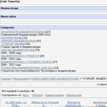
[
Сайт ТимыЧа
]
Форма входа
Меню сайта
Categories
АРХИТЕКТУРА АКАДЕМГОРОДОКА
[117]
Современный Академгородок 2005-2010
НОЧНОЙ АКАДЕМ
[2]
ЗИМНИЙ АКАДЕМГОРОДОК
[51]
"СТАРЫЙ" АКАДЕМ
[41]
Старые здания в Академгородке
УЛОЧКИ АКАДЕМГОРОДКА
[75]
2005 - 2009 годы
АКАДЕМГОРОДОК СТРОИТСЯ
[29]
2005 - 2011 годы.
АКАДЕМГОРОДОК С ПТИЧЬЕГО ПОЛЕТА
[27]
2005 - 2011 годы
ТЕХНОПАРК АКАДЕМГОРОДКА. 2008-2012
[10]
Строительство Новосибирского Технопарка в Академгородке
Главная
»
Фотоальбом
»
НОВОСИБИРСКИЙ АКАДЕМГОРОДОК
» "СТАРЫЙ" АКАДЕМ
Старые 
Фотографий в альбоме
:
41
Сортировать по
:
Дате
·
Рейтингу
·
Комментариям
·
Просмотрам
ул. Арбузова - ул.
Дворик на ул. Бульвар
Контрасты
Академгоро
Поле...
м...
архитектуры
Старые, .