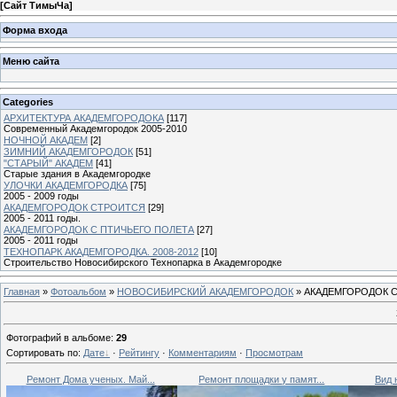
[
Сайт ТимыЧа
]
Форма входа
Меню сайта
Categories
АРХИТЕКТУРА АКАДЕМГОРОДОКА
[117]
Современный Академгородок 2005-2010
НОЧНОЙ АКАДЕМ
[2]
ЗИМНИЙ АКАДЕМГОРОДОК
[51]
"СТАРЫЙ" АКАДЕМ
[41]
Старые здания в Академгородке
УЛОЧКИ АКАДЕМГОРОДКА
[75]
2005 - 2009 годы
АКАДЕМГОРОДОК СТРОИТСЯ
[29]
2005 - 2011 годы.
АКАДЕМГОРОДОК С ПТИЧЬЕГО ПОЛЕТА
[27]
2005 - 2011 годы
ТЕХНОПАРК АКАДЕМГОРОДКА. 2008-2012
[10]
Строительство Новосибирского Технопарка в Академгородке
Главная
»
Фотоальбом
»
НОВОСИБИРСКИЙ АКАДЕМГОРОДОК
» АКАДЕМГОРОДОК 
Фотографий в альбоме
:
29
Сортировать по
:
Дате
·
Рейтингу
·
Комментариям
·
Просмотрам
Ремонт Дома ученых. Май...
Ремонт площадки у памят...
Вид 