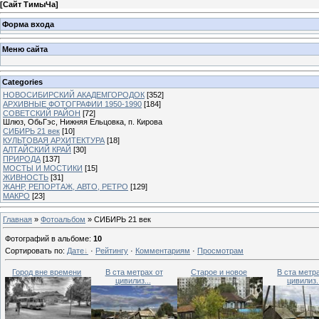
[
Сайт ТимыЧа
]
Форма входа
Меню сайта
Categories
НОВОСИБИРСКИЙ АКАДЕМГОРОДОК
[352]
АРХИВНЫЕ ФОТОГРАФИИ 1950-1990
[184]
СОВЕТСКИЙ РАЙОН
[72]
Шлюз, ОбьГэс, Нижняя Ельцовка, п. Кирова
СИБИРЬ 21 век
[10]
КУЛЬТОВАЯ АРХИТЕКТУРА
[18]
АЛТАЙСКИЙ КРАЙ
[30]
ПРИРОДА
[137]
МОСТЫ И МОСТИКИ
[15]
ЖИВНОСТЬ
[31]
ЖАНР, РЕПОРТАЖ, АВТО, РЕТРО
[129]
МАКРО
[23]
Главная
»
Фотоальбом
» СИБИРЬ 21 век
Фотографий в альбоме
:
10
Сортировать по
:
Дате
·
Рейтингу
·
Комментариям
·
Просмотрам
Город вне времени
В ста метрах от
Старое и новое
В ста метр
цивилиз...
цивилиз.