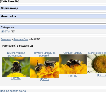
[
Сайт ТимыЧа
]
Форма входа
Меню сайта
Categories
ЦВЕТЫ
[23]
Главная
»
Фотоальбом
» МАКРО
Фотографий в разделе
:
23
Шмель увидел
Трудяга шмель за
Спящий шмель
Маленькое со
фотоаппарат
работой
ЦВЕТ
ЦВЕТЫ
ЦВЕТЫ
ЦВЕТЫ
Полная версия сайта