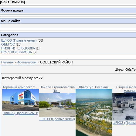
[
Сайт ТимыЧа
]
Форма входа
Меню сайта
Categories
ШЛЮЗ (Правые чемы)
[58]
ОБЬГЭС
[13]
НИЖНЯЯ ЕЛЬЦОВКА
[1]
ПОСЕЛОК КИРОВА
[0]
Главная
»
Фотоальбом
» СОВЕТСКИЙ РАЙОН
Шлюз, ОбьГэс
Фотографий в разделе
:
72
Торговый комплекс "...
Начало строительства
Шлюз. ул. Русская
Старый мол
То...
магази
ШЛЮЗ (Правые чемы)
ШЛЮЗ (Правые чемы)
ШЛЮЗ (Правы