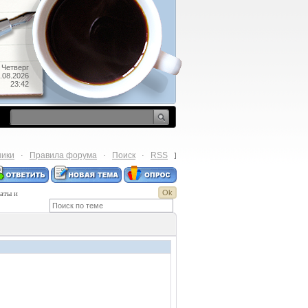
Четверг
.08.2026
23:42
ники
Правила форума
Поиск
RSS
·
·
·
]
каты и