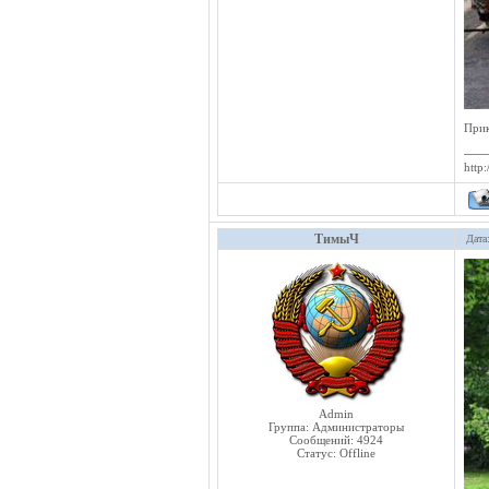
При
http:
ТимыЧ
Дата
Admin
Группа: Администраторы
Сообщений:
4924
Статус:
Offline