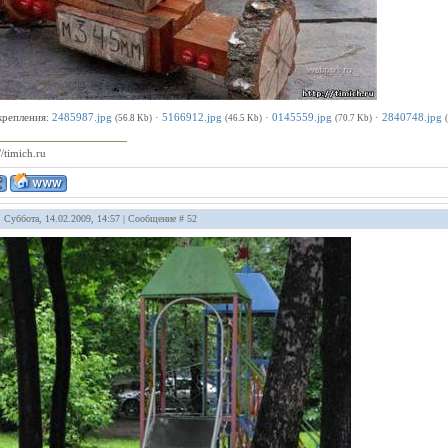
крепления:
2485987.jpg
·
5166912.jpg
·
0145559.jpg
·
2840748.jpg
(56.8 Kb)
(46.5 Kb)
(70.7 Kb)
//timich.ru
: Суббота, 14.02.2009, 14:57 | Сообщение #
52