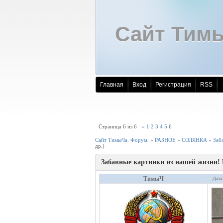
Сайт Тим
Главная
Вход
Регистрация
RSS
Страница
6
из
6
«
1
2
3
4
5
6
Сайт ТимыЧа. Форум.
»
РАЗНОЕ
»
СОЛЯНКА
»
Заб
др.)
Забавные картинки из нашей жизни!
ТимыЧ
Дата