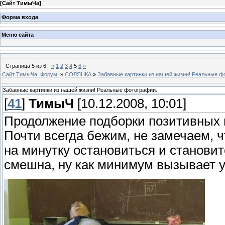
[
Сайт ТимыЧа
]
Форма входа
Меню сайта
Страница
5
из
6
«
1
2
3
4
5
6
»
Сайт ТимыЧа. Форум.
»
СОЛЯНКА
»
Забавные картинки из нашей жизни! Реальные ф
Забавные картинки из нашей жизни! Реальные фотографии.
[
41
]
ТимыЧ
[10.12.2008, 10:01]
Продолжение подборки позитивных 
Почти всегда бежим, не замечаем, чт
на минутку остановиться и становит
смешна, ну как минимум вызывает 