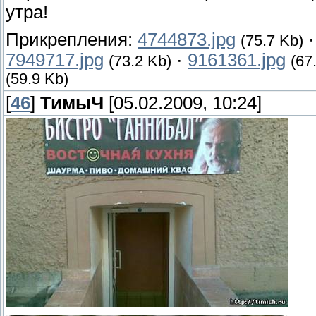
утра!
Прикрепления:
4744873.jpg
(75.7 Kb)
7949717.jpg
·
9161361.jpg
(73.2 Kb)
(67
(59.9 Kb)
[
46
]
ТимыЧ
[05.02.2009, 10:24]