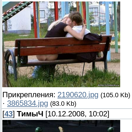
Прикрепления:
2190620.jpg
(105.0 Kb)
·
3865834.jpg
(83.0 Kb)
[
43
]
ТимыЧ
[10.12.2008, 10:02]