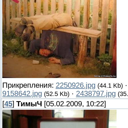
Прикрепления:
2250926.jpg
(44.1 Kb)
9158642.jpg
·
2438797.jpg
(52.5 Kb)
(35
[
45
]
ТимыЧ
[05.02.2009, 10:22]