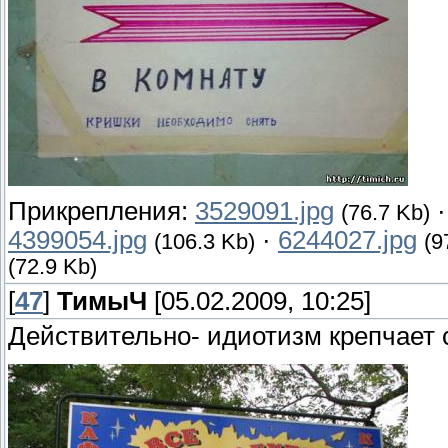
Прикрепления:
3529091.jpg
(76.7 Kb)
4399054.jpg
·
6244027.jpg
(106.3 Kb)
(9
(72.9 Kb)
[
47
]
ТимыЧ
[05.02.2009, 10:25]
Действительно- идиотизм крепчает