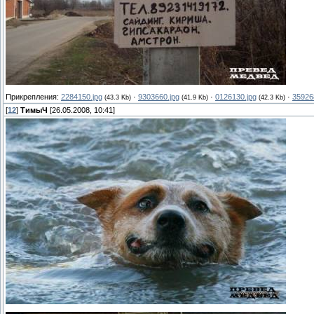
Прикрепления:
2284150.jpg
·
9303660.jpg
·
0126130.jpg
·
35926
(43.3 Kb)
(41.9 Kb)
(42.3 Kb)
[
12
]
ТимыЧ
[26.05.2008, 10:41]