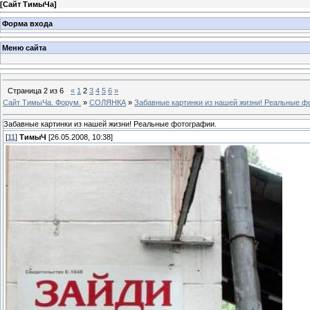
[
Сайт ТимыЧа
]
Форма входа
Меню сайта
Страница
2
из
6
«
1
2
3
4
5
6
»
Сайт ТимыЧа. Форум.
»
СОЛЯНКА
»
Забавные картинки из нашей жизни! Реальные ф
Забавные картинки из нашей жизни! Реальные фотографии.
[
11
]
ТимыЧ
[26.05.2008, 10:38]