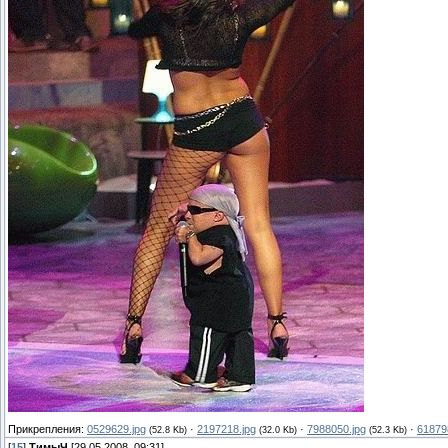
Прикрепления:
0529629.jpg
·
2197218.jpg
·
7988050.jpg
·
61879
(52.8 Kb)
(32.0 Kb)
(52.3 Kb)
[
15
]
ТимыЧ
[29.05.2008, 09:31]