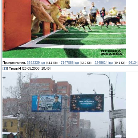
Прикрепления:
3392339.jpg
·
7147088.jpg
·
2248624.jpg
·
96134
(44.1 Kb)
(42.9 Kb)
(49.1 Kb)
[
13
]
ТимыЧ
[26.05.2008, 10:46]