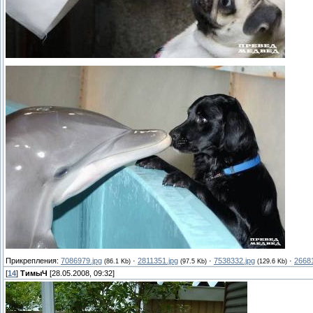
Прикрепления:
7086979.jpg
·
2811351.jpg
·
7538332.jpg
·
26681
(86.1 Kb)
(97.5 Kb)
(129.6 Kb)
[
14
]
ТимыЧ
[28.05.2008, 09:32]