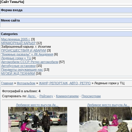
[
Сайт ТимыЧа
]
Форма входа
Меню сайта
Categories
Масленница 2005 г.
[3]
МРАМОРНЫЙ КАРЬЕР
[12]
Заброшенный карьер. г. Искитим
ПРОИСШЕСТВИЯ И АВАРИИ
[3]
"Книжные развалы" у ДК Академия
[6]
Ледяные горки у ТЦ
[4]
Автомобили СССР. Ретро автомобили
[57]
Автобусные остановки
[15]
Предметы окружающие нас
[13]
МУЗЕЙ Ж/Д ТЕХНИКИ
[16]
Главная
»
Фотоальбом
»
ЖАНР, РЕПОРТАЖ, АВТО, РЕТРО
» Ледяные горки у ТЦ
Фотографий в альбоме
:
4
Сортировать по
:
Дате
·
Рейтингу
·
Комментариям
·
Просмотрам
Любимое место выгула Ак...
Любимое место выгула Ак...