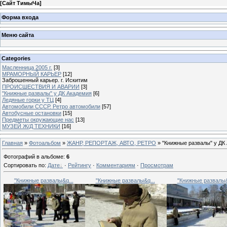
[
Сайт ТимыЧа
]
Форма входа
Меню сайта
Categories
Масленница 2005 г.
[3]
МРАМОРНЫЙ КАРЬЕР
[12]
Заброшенный карьер. г. Искитим
ПРОИСШЕСТВИЯ И АВАРИИ
[3]
"Книжные развалы" у ДК Академия
[6]
Ледяные горки у ТЦ
[4]
Автомобили СССР. Ретро автомобили
[57]
Автобусные остановки
[15]
Предметы окружающие нас
[13]
МУЗЕЙ Ж/Д ТЕХНИКИ
[16]
Главная
»
Фотоальбом
»
ЖАНР, РЕПОРТАЖ, АВТО, РЕТРО
» "Книжные развалы" у ДК
Фотографий в альбоме
:
6
Сортировать по
:
Дате
·
Рейтингу
·
Комментариям
·
Просмотрам
"Книжные развалы&q...
"Книжные развалы&q...
"Книжные развалы&