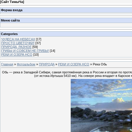
[
Сайт ТимыЧа
]
Форма входа
Меню сайта
Categories
ЧУДЕСА НА НЕБЕСАХ
[17]
ПРОСТО ЦВЕТОЧКИ!
[37]
ПРИРОДА, РАЗНОЕ
[59]
ГРИБЫ И СОВСЕМ НЕ ГРИБЫ!
[14]
РЕКИ И ОЗЕРА НСО
[10]
Главная
»
Фотоальбом
»
ПРИРОДА
»
РЕКИ И ОЗЕРА НСО
» Река Обь
Обь — река в Западной Сибири, самая протяжённая река в России и вторая по протяж
(от истока Иртыша 5410 км). На севере река впадает в Карское 