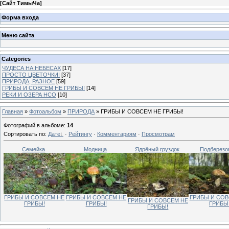
[
Сайт ТимыЧа
]
Форма входа
Меню сайта
Categories
ЧУДЕСА НА НЕБЕСАХ
[17]
ПРОСТО ЦВЕТОЧКИ!
[37]
ПРИРОДА, РАЗНОЕ
[59]
ГРИБЫ И СОВСЕМ НЕ ГРИБЫ!
[14]
РЕКИ И ОЗЕРА НСО
[10]
Главная
»
Фотоальбом
»
ПРИРОДА
» ГРИБЫ И СОВСЕМ НЕ ГРИБЫ!
Фотографий в альбоме
:
14
Сортировать по
:
Дате
·
Рейтингу
·
Комментариям
·
Просмотрам
Семейка
Модница
Ядрёный груздок
Подберезо
ГРИБЫ И СОВСЕМ НЕ
ГРИБЫ И СОВ
ГРИБЫ И СОВСЕМ НЕ
ГРИБЫ И СОВСЕМ НЕ
ГРИБЫ!
ГРИБЫ
ГРИБЫ!
ГРИБЫ!