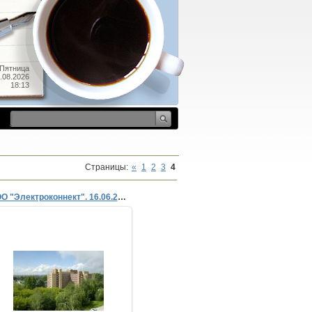
Пятница
.08.2026
18:13
Страницы
:
«
1
2
3
4
ООО "Электроконнект". 16.06.2007 г.
03.01.2008
ТимыЧ