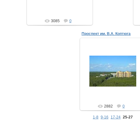
3085
0
Проспект им. В.А. Коптюга
03.01.2008
Весь Академгородок буквально
утопает в лесах.
2006 год
ТимыЧ
2882
0
1-8
9-16
17-24
25-27