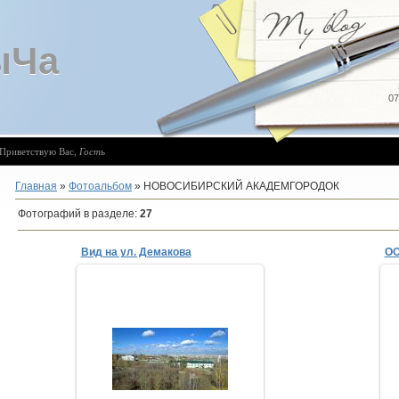
ыЧа
07
Приветствую Вас
,
Гость
Главная
»
Фотоальбом
» НОВОСИБИРСКИЙ АКАДЕМГОРОДОК
Фотографий в разделе
:
27
Вид на ул. Демакова
03.01.2008
ТимыЧ