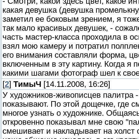
- Смотри, какой здесь цвет, какое и
какая девушка (девушка промелькну
заметил ее боковым зрением, я тож
так мало красивых девушек, - сожал
часть мастер-класса проходила в о
взял мою камеру и потратил полпле
его внимания составляли форма, цве
включенным в эту картину. Когда я 
какими шагами фотограф шел к свое
[
2
]
ТимыЧ
[14.11.2008, 16:26]
У художников-живописцев палитра -
показывают. По этой дощечке, где 
многое узнать о художнике. Общаясь
откровенно показывал мне свою "пал
смешивает и накладывает на холст 