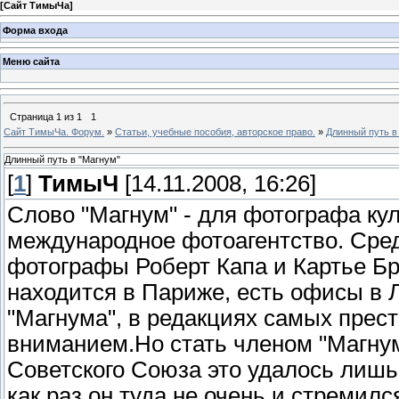
[
Сайт ТимыЧа
]
Форма входа
Меню сайта
Страница
1
из
1
1
Сайт ТимыЧа. Форум.
»
Статьи, учебные пособия, авторское право.
»
Длинный путь в
Длинный путь в "Магнум"
[
1
]
ТимыЧ
[14.11.2008, 16:26]
Слово "Магнум" - для фотографа ку
международное фотоагентство. Сред
фотографы Роберт Капа и Картье Б
находится в Париже, есть офисы в 
"Магнума", в редакциях самых прес
вниманием.Но стать членом "Магнум
Советского Союза это удалось лишь
как раз он туда не очень и стремил