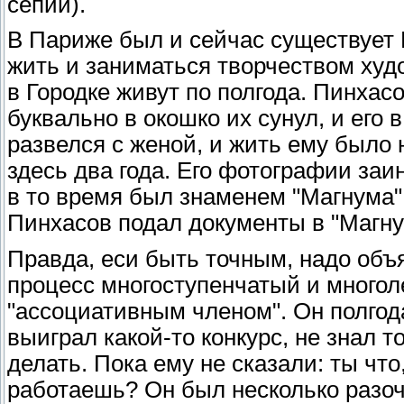
сепии).
В Париже был и сейчас существует Го
жить и заниматься творчеством ху
в Городке живут по полгода. Пинхас
буквально в окошко их сунул, и его 
развелся с женой, и жить ему было н
здесь два года. Его фотографии за
в то время был знаменем "Магнума"
Пинхасов подал документы в "Магнум
Правда, еси быть точным, надо объя
процесс многоступенчатый и многол
"ассоциативным членом". Он полгода
выиграл какой-то конкурс, не знал т
делать. Пока ему не сказали: ты что
работаешь? Он был несколько разоч