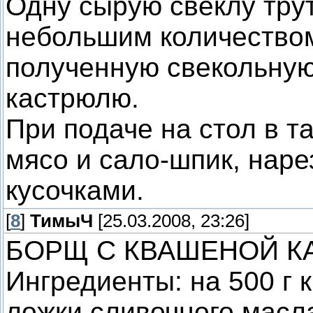
Одну сырую свеклу трут
небольшим количеством
полученную свекольную
кастрюлю.
При подаче на стол в т
мясо и сало-шпик, нар
кусочками.
[
8
]
ТимыЧ
[25.03.2008, 23:26]
БОРЩ С КВАШЕНОЙ К
Ингредиенты: на 500 г к
ложки сливочного масла