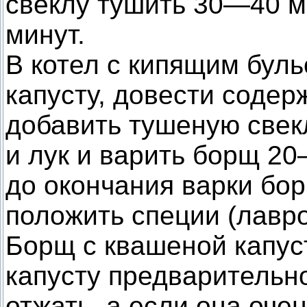
свеклу тушить 30—40 
минут.
В котел с кипящим бул
капусту, довести содер
добавить тушеную свек
и лук и варить борщ 2
до окончания варки бо
положить специи (лавро
Борщ с квашеной капуст
капусту предварительно
отжать, а если она очен