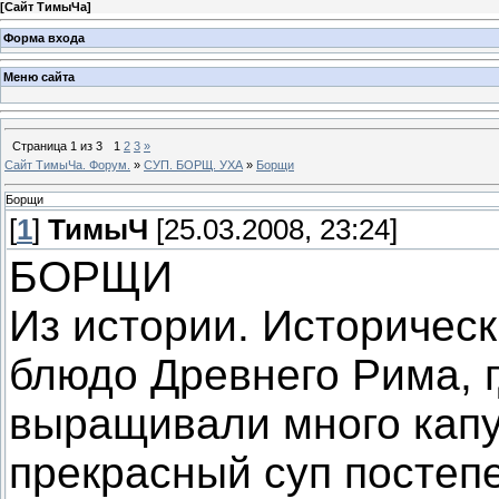
[
Сайт ТимыЧа
]
Форма входа
Меню сайта
Страница
1
из
3
1
2
3
»
Сайт ТимыЧа. Форум.
»
СУП. БОРЩ. УХА
»
Борщи
Борщи
[
1
]
ТимыЧ
[25.03.2008, 23:24]
БОРЩИ
Из истории. Историчес
блюдо Древнего Рима, г
выращивали много капу
прекрасный суп постеп