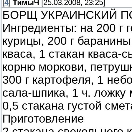
[
4
]
ТимыЧ
[25.03.2008, 23:25]
БОРЩ УКРАИНСКИЙ П
Ингредиенты: на 200 г 
курицы, 200 г баранины
кваса, 1 стакан кваса-с
корню моркови, петрушк
300 г картофеля, 1 неб
сала-шпика, 1 ч. ложку 
0,5 стакана густой сме
Приготовление
2 стакана свекольного к