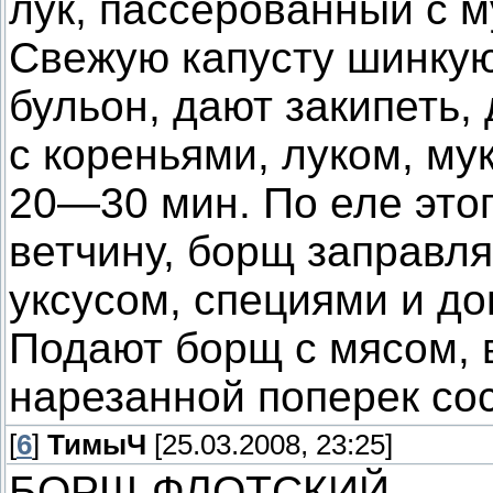
лук, пассерованный с м
Свежую капусту шинкую
бульон, дают закипеть,
с кореньями, луком, му
20—30 мин. По еле этог
ветчину, борщ заправля
уксусом, специями и до
Подают борщ с мясом, 
нарезанной поперек сос
[
6
]
ТимыЧ
[25.03.2008, 23:25]
БОРЩ ФЛОТСКИЙ