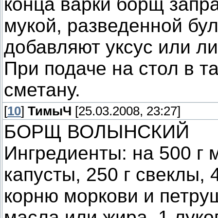
конца варки борщ запр
мукой, разведенной бул
добавляют уксус или л
При подаче на стол в т
сметану.
[
10
]
ТимыЧ
[25.03.2008, 23:27]
БОРЩ ВОЛЫНСКИЙ
Ингредиенты: на 500 г 
капусты, 250 г свеклы, 
корню моркови и петруш
масла или жира, 1 луков