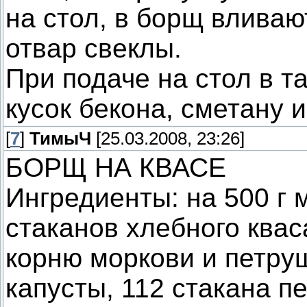
на стол, в борщ влива
отвар свеклы.
При подаче на стол в т
кусок бекона, сметану и
[
7
]
ТимыЧ
[25.03.2008, 23:26]
БОРЩ НА КВАСЕ
Ингредиенты: на 500 г 
стаканов хлебного кваса
корню моркови и петру
капусты, 112 стакана пе