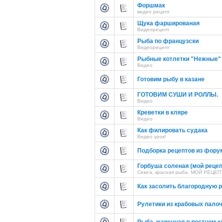
Форшмак
видео рецепт
Щука фаршированая
Видеорецепт
Рыба по французски
Видеорецепт
Рыбные котлетки "Нежные"
Видео
Готовим рыбу в казане
ГОТОВИМ СУШИ И РОЛЛЫ.
Видео
Креветки в кляре
Видео
Как филировать судака
Видео урок!
Подборка рецептов из фору
Горбуша соленая (мой рецеп
Семга, красная рыба. МОЙ РЕЦЕП
Как засолить благородную р
Рулетики из крабовых пало