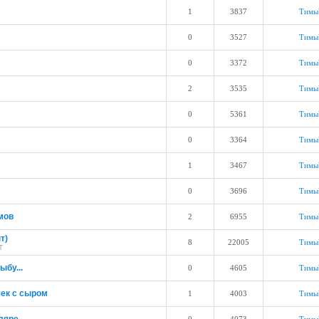
1
3837
Тимы
0
3527
Тимы
0
3372
Тимы
2
3535
Тимы
0
5361
Тимы
0
3364
Тимы
1
3467
Тимы
0
3696
Тимы
мов
2
6955
Тимы
т)
8
22005
Тимы
Т
ыбу...
0
4605
Тимы
чек с сыром
1
4003
Тимы