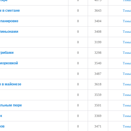
ляре
0
4073
Тимы
 в сметане
0
3643
Тимы
 панировке
0
3404
Тимы
пиньонами
0
3408
Тимы
0
3199
Тимы
грибами
0
3298
Тимы
 морковкой
0
3540
Тимы
0
3487
Тимы
я в майонезе
0
3618
Тимы
0
3559
Тимы
ельным пюре
0
3501
Тимы
ек
0
3369
Тимы
вов
0
3471
Тимы