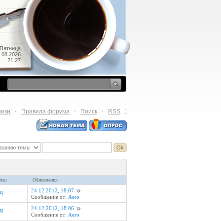
Пятница
.08.2026
21:27
ники
Правила форума
Поиск
RSS
·
·
·
]
емы
Обновления
↓
24.12.2012, 18:07
Ч
Сообщение от:
Aero
24.12.2012, 18:06
Ч
Сообщение от:
Aero