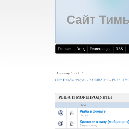
Сайт Тим
Главная
Вход
Регистрация
RSS
Страница
1
из
1
1
Сайт ТимыЧа. Форум.
»
КУЛИНАРИЯ
»
РЫБА И М
РЫБА И МОРЕПРОДУКТЫ
Тема
Рыба в фольге
Видео
Креветки к пиву (мой рецепт
Зукука к пиву