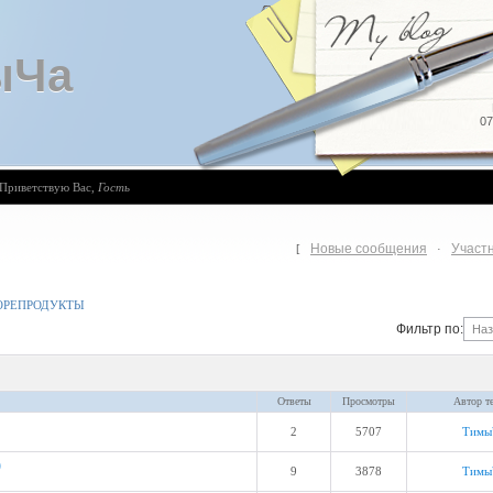
ыЧа
07
Приветствую Вас
,
Гость
Новые сообщения
Участ
[
·
ОРЕПРОДУКТЫ
Фильтр по:
Ответы
Просмотры
Автор т
2
5707
Тимы
)
9
3878
Тимы