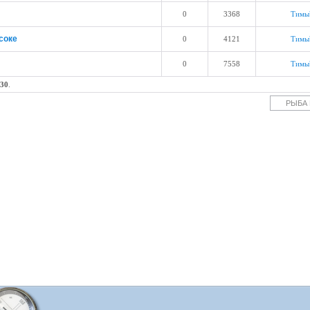
0
3368
Тимы
соке
0
4121
Тимы
0
7558
Тимы
30
.