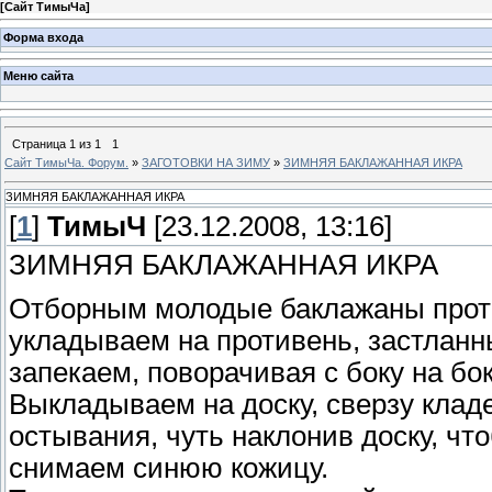
[
Сайт ТимыЧа
]
Форма входа
Меню сайта
Страница
1
из
1
1
Сайт ТимыЧа. Форум.
»
ЗАГОТОВКИ НА ЗИМУ
»
ЗИМНЯЯ БАКЛАЖАННАЯ ИКРА
ЗИМНЯЯ БАКЛАЖАННАЯ ИКРА
[
1
]
ТимыЧ
[23.12.2008, 13:16]
ЗИМНЯЯ БАКЛАЖАННАЯ ИКРА
Отборным молодые баклажаны проти
укладываем на противень, застланн
запекаем, поворачивая с боку на бок
Выкладываем на доску, сверзу клад
остывания, чуть наклонив доску, чт
снимаем синюю кожицу.