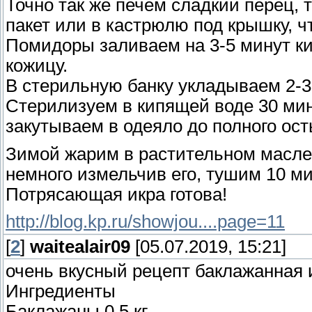
Точно так же печем сладкий перец, 
пакет или в кастрюлю под крышку, ч
Помидоры заливаем на 3-5 минут ки
кожицу.
В стерильную банку укладываем 2-3 
Стерилизуем в кипящей воде 30 мин
закутываем в одеяло до полного ос
Зимой жарим в растительном масле 
немного измельчив его, тушим 10 мин
Потрясающая икра готова!
http://blog.kp.ru/showjou....page=11
[
2
]
waitealair09
[05.07.2019, 15:21]
очень вкусный рецепт баклажанная 
Ингредиенты
Баклажаны 0,5 кг