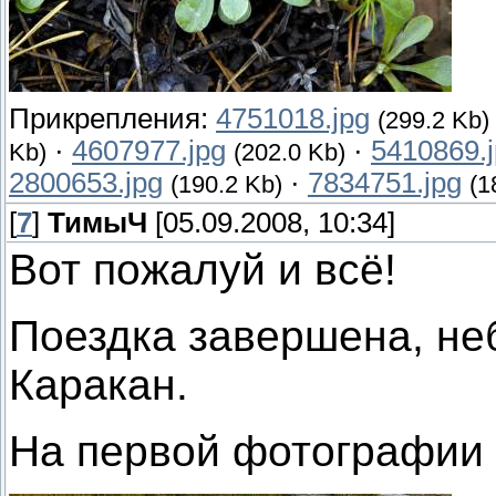
Прикрепления:
4751018.jpg
(299.2 Kb)
·
4607977.jpg
·
5410869.
Kb)
(202.0 Kb)
2800653.jpg
·
7834751.jpg
(190.2 Kb)
(1
[
7
]
ТимыЧ
[05.09.2008, 10:34]
Вот пожалуй и всё!
Поездка завершена, не
Каракан.
На первой фотографии 