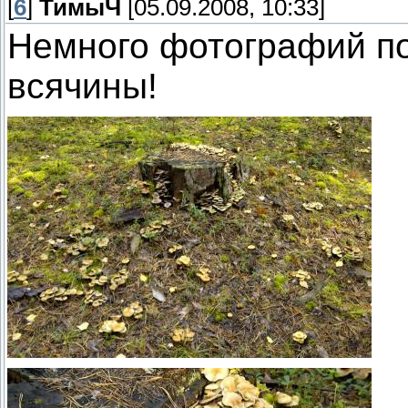
[
6
]
ТимыЧ
[05.09.2008, 10:33]
Немного фотографий по
всячины!