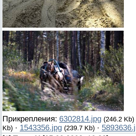
Прикрепления:
6302814.jpg
(246.2 Kb)
·
1543356.jpg
·
5893636.
Kb)
(239.7 Kb)