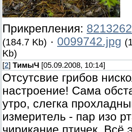
Прикрепления:
8213262
·
0099742.jpg
(184.7 Kb)
(
Kb)
[
2
]
ТимыЧ
[05.09.2008, 10:14]
Отсутсвие грибов ниско
настроение! Сама обст
утро, слегка прохладны
измеритель - пар изо р
чирикание птичек. Всё 