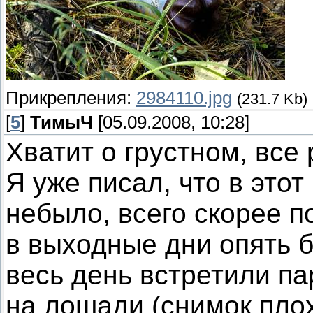
Прикрепления:
2984110.jpg
(231.7 Kb)
[
5
]
ТимыЧ
[05.09.2008, 10:28]
Хватит о грустном, вс
Я уже писал, что в этот
небыло, всего скорее п
в выходные дни опять 
весь день встретили п
на лошади (снимок плох