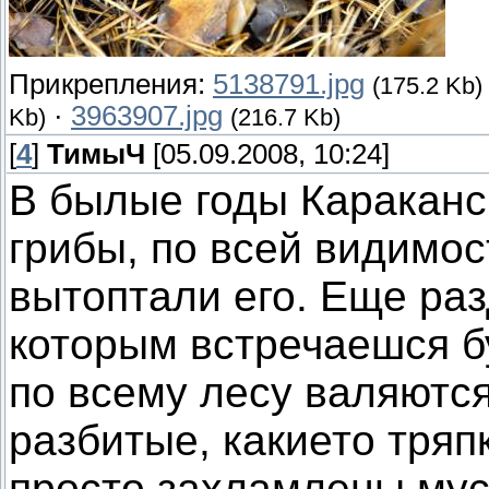
Прикрепления:
5138791.jpg
(175.2 Kb)
·
3963907.jpg
Kb)
(216.7 Kb)
[
4
]
ТимыЧ
[05.09.2008, 10:24]
В былые годы Караканс
грибы, по всей видимос
вытоптали его. Еще раз
которым встречаешся б
по всему лесу валяются
разбитые, какието тряп
просто захламлены му