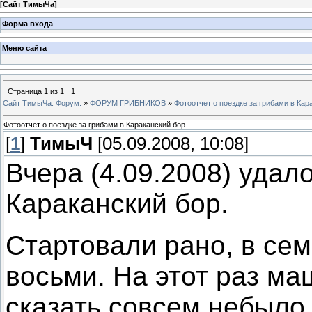
[
Сайт ТимыЧа
]
Форма входа
Меню сайта
Страница
1
из
1
1
Сайт ТимыЧа. Форум.
»
ФОРУМ ГРИБНИКОВ
»
Фотоотчет о поездке за грибами в Кар
Фотоотчет о поездке за грибами в Караканский бор
[
1
]
ТимыЧ
[05.09.2008, 10:08]
Вчера (4.09.2008) удал
Караканский бор.
Стартовали рано, в сем
восьми. На этот раз м
сказать совсем небыло