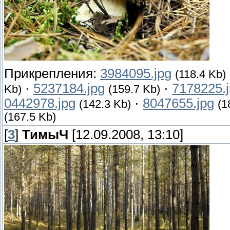
Прикрепления:
3984095.jpg
(118.4 Kb)
·
5237184.jpg
·
7178225.
Kb)
(159.7 Kb)
0442978.jpg
·
8047655.jpg
(142.3 Kb)
(1
(167.5 Kb)
[
3
]
ТимыЧ
[12.09.2008, 13:10]