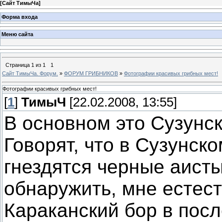
[
Сайт ТимыЧа
]
Форма входа
Меню сайта
Страница
1
из
1
1
Сайт ТимыЧа. Форум.
»
ФОРУМ ГРИБНИКОВ
»
Фотографии красивых грибных мест!
Фотографии красивых грибных мест!
[
1
]
ТимыЧ
[22.02.2008, 13:55]
В основном это Сузунск
Говорят, что в Сузунско
гнездятся черные аисты
обнаружить, мне естест
Караканский бор в пос