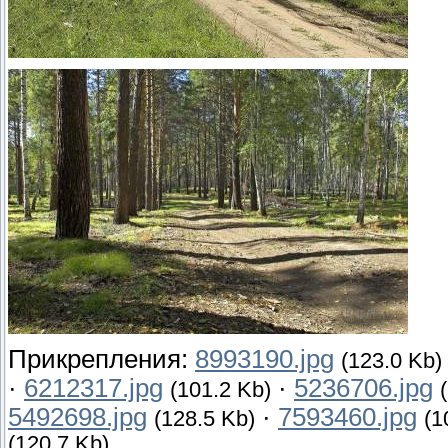
Прикрепления:
8993190.jpg
(123.0 Kb)
·
6212317.jpg
·
5236706.jpg
(101.2 Kb)
5492698.jpg
·
7593460.jpg
(128.5 Kb)
(1
(120.7 Kb)