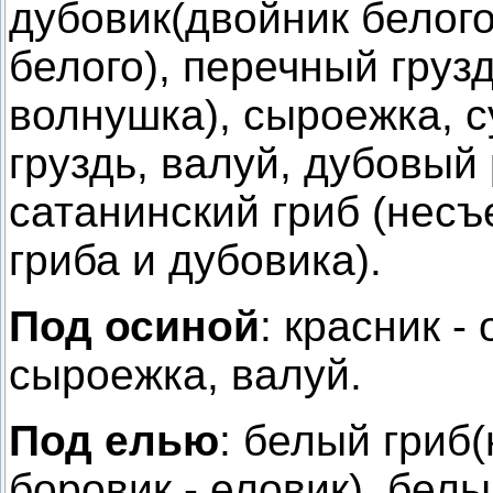
дубовик(двойник белого)
белого), перечный груз
волнушка), сыроежка, с
груздь, валуй, дубовы
сатанинский гриб (нес
гриба и дубовика).
Под осиной
: красник -
сыроежка, валуй.
Под елью
: белый гриб
боровик - еловик), бел