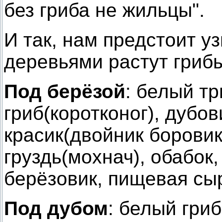
без гриба не жильцы".
И так, нам предстоит уз
деревьями растут гриб
Под берёзой
: белый т
гриб(коротконог), дубов
красик(двойник боровик
груздь(мохнач), обабок
берёзовик, пищевая сы
Под дубом
: белый гри