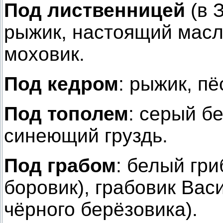
Под лиственницей
(в 
рыжик, настоящий масл
моховик.
Под кедром
: рыжик, пё
Под тополем
: серый б
синеющий груздь.
Под грабом
: белый гр
боровик), грабовик Вас
чёрного берёзовика).