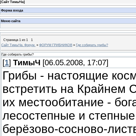
[
Сайт ТимыЧа
]
Форма входа
Меню сайта
Страница
1
из
1
1
Сайт ТимыЧа. Форум.
»
ФОРУМ ГРИБНИКОВ
»
Где собирать грибы?
Где собирать грибы?
[
1
]
ТимыЧ
[06.05.2008, 17:07]
Грибы - настоящие кос
встретить на Крайнем С
их местообитание - бог
лесостепные и степные
берёзово-сосново-лист