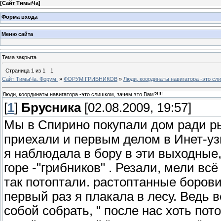
[
Сайт ТимыЧа
]
Форма входа
Меню сайта
Тема закрыта
Страница
1
из
1
1
Сайт ТимыЧа. Форум.
»
ФОРУМ ГРИБНИКОВ
»
Люди, координаты навигатора -это сли
Люди, координаты навигатора -это слишком, зачем это Вам?!!!!
[
1
]
Брусника
[02.08.2009, 19:57]
Мы в Спирино покупали дом ради рыб
приехали и первым делом в Инет-узн
я наблюдала в бору в эти выходные,
горе -"грибников" . Резали, мели всё
так потоптали. растоптанные борови
первый раз я плакала в лесу. Ведь в
собой собрать, " после нас хоть по