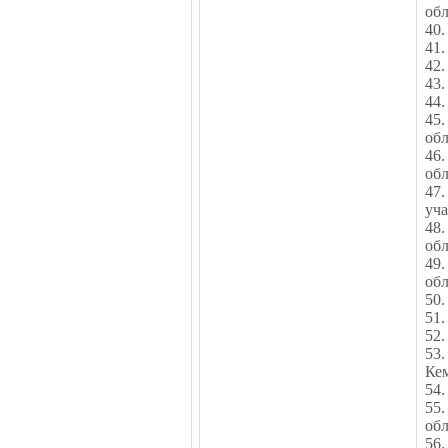
обл
40.
41.
42.
43.
44.
45
обл
46
обл
47
уча
48
об
49
об
50.
51.
52.
53
Ке
54.
55
обл
56