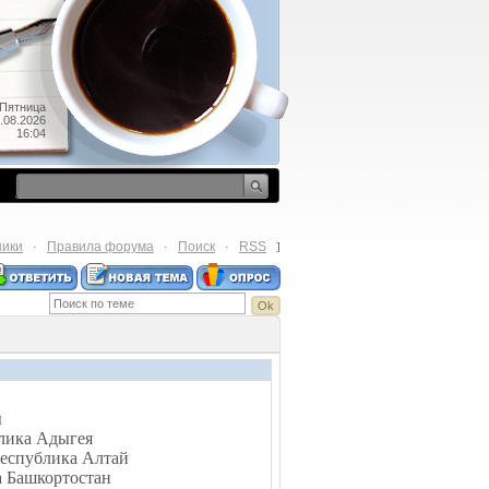
Пятница
.08.2026
16:04
ники
Правила форума
Поиск
RSS
·
·
·
]
ы
блика Адыгея
Республика Алтай
а Башкортостан