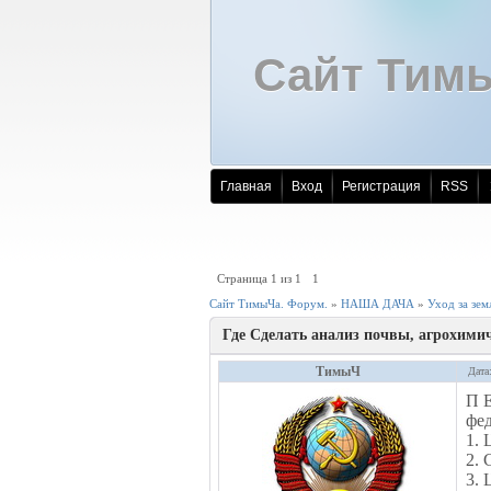
Сайт Тим
Главная
Вход
Регистрация
RSS
Страница
1
из
1
1
Сайт ТимыЧа. Форум.
»
НАША ДАЧА
»
Уход за зем
Где Сделать анализ почвы, агрохими
ТимыЧ
Дата
П Е
фе
1. 
2. 
3. 