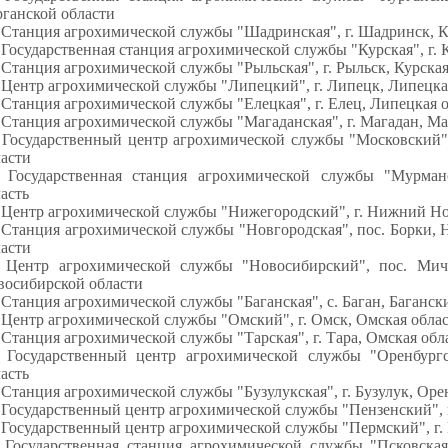
ганской области
 Станция агрохимической службы "Шадринская", г. Шадринск, К
 Государственная станция агрохимической службы "Курская", г. 
 Станция агрохимической службы "Рыльская", г. Рыльск, Курская
 Центр агрохимической службы "Липецкий", г. Липецк, Липецка
 Станция агрохимической службы "Елецкая", г. Елец, Липецкая 
 Станция агрохимической службы "Магаданская", г. Магадан, Ма
. Государственный центр агрохимической службы "Московский
ласти
. Государственная станция агрохимической службы "Мурман
асть
. Центр агрохимической службы "Нижегородский", г. Нижний Но
 Станция агрохимической службы "Новгородская", пос. Борки,
ласти
. Центр агрохимической службы "Новосибирский", пос. Ми
восибирской области
 Станция агрохимической службы "Баганская", с. Баган, Баганс
 Центр агрохимической службы "Омский", г. Омск, Омская обла
 Станция агрохимической службы "Тарская", г. Тара, Омская обл
. Государственный центр агрохимической службы "Оренбургс
асть
 Станция агрохимической службы "Бузулукская", г. Бузулук, Оре
 Государственный центр агрохимической службы "Пензенский", г
 Государственный центр агрохимической службы "Пермский", г.
. Государственная станция агрохимической службы "Псковская