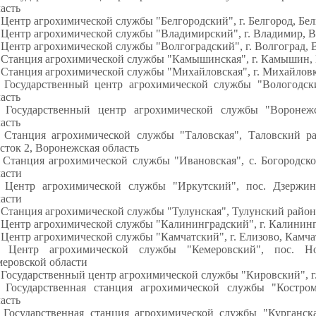
асть
 Центр агрохимической службы "Белгородский", г. Белгород, Бел
 Центр агрохимической службы "Владимирский", г. Владимир, В
 Центр агрохимической службы "Волгоградский", г. Волгоград, 
 Станция агрохимической службы "Камышинская", г. Камышин, 
 Станция агрохимической службы "Михайловская", г. Михайловк
. Государственный центр агрохимической службы "Вологодск
асть
. Государственный центр агрохимической службы "Воронеж
асть
. Станция агрохимической службы "Таловская", Таловский р
сток 2, Воронежская область
. Станция агрохимической службы "Ивановская", с. Богородск
ласти
. Центр агрохимической службы "Иркутский", пос. Дзержи
ласти
 Станция агрохимической службы "Тулунская", Тулунский район
 Центр агрохимической службы "Калининградский", г. Калининг
 Центр агрохимической службы "Камчатский", г. Елизово, Камча
. Центр агрохимической службы "Кемеровский", пос. Но
меровской области
 Государственный центр агрохимической службы "Кировский", г
. Государственная станция агрохимической службы "Костром
асть
. Государственная станция агрохимической службы "Курганска