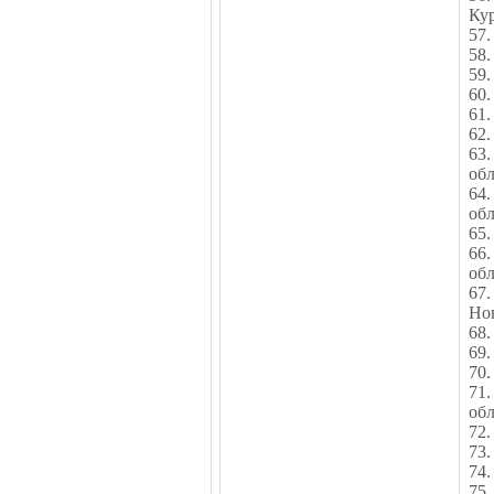
Кур
57.
58.
59.
60.
61.
62.
63
об
64
обл
65
66.
об
67
Но
68.
69.
70.
71
обл
72.
73.
74.
75