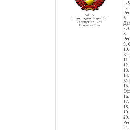
4.
5. 
Ре
Admin
6.
Группа: Администраторы
Сообщений:
4924
Да
Статус:
Offline
7. 
8.
Ре
9. 
10.
Кар
11.
12.
13.
14.
Мо
15
Ос
16.
17.
18.
19.
20
Ре
21