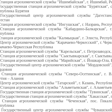
 Станция агрохимической службы "Ишимбайская", г. Ишимбай, Р
Государственная станция агрохимической службы "Бурятская", 
спублика Бурятия
 Государственный центр агрохимической службы "Дагестанс
гестан
Станция агрохимической службы "Ингушская", г. Назрань, Респ
 Станция агрохимической службы "Кабардино-Балкарская", г
спублика
Станция агрохимической службы "Калмыцкая", г. Элиста, Респу
 Центр агрохимической службы "Карачаево-Черкесский", г. Черк
ачаево-Черкесская Республика
 Станция агрохимической службы "Карельская", г. Петрозаводск
 Станция агрохимической службы "Сыктывкарская", г. Сыктывк
 Станция агрохимической службы "Марийская", г. Йошкар-Ола,
 Государственный центр агрохимической службы "Мордовский", 
рдовия
. Станция агрохимической службы "Северо-Осетинская", г. В
етия – Алания
 Центр агрохимической службы "Татарский", г. Казань, Республи
 Станция агрохимической службы "Альметьевская", г. Альметьев
 Государственная станция агрохимической службы "Тувинская", 
 Государственная станция агрохимической службы "Хакасская", 
. Станция агрохимической службы "Чеченская", пос. Гикало
спублика
. Государственный центр агрохимической службы "Чувашский