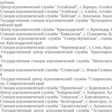
спублика
 Центр агрохимической службы "Алтайский", г. Барнаул, Алтайс
 Станция агрохимической службы "Алейская", г. Алейск, Алтай
 Станция агрохимической службы "Бийская", с. Зональное, Зон
 Государственная станция агрохимической службы "Кулундинск
тайский край
 Центр агрохимической службы "Краснодарский", г. Краснодар,
 Станция агрохимической службы "Кавказская", г. Гулькевичи, 
. Станция агрохимической службы "Северо-Кубанская", стани
он, Краснодарский край
 Станция агрохимической службы "Черноморская", г. Сочи, Кра
. Государственный центр агрохимической службы "Красноярски
ай
. Государственная станция агрохимической службы "Минусинск
ай
 Станция агрохимической службы "Солянская", с. Новая Солянк
ай
. Государственный центр агрохимической службы "Ставропольс
он, Ставропольский край
 Станция агрохимической службы "Прикумская", г. Буденновск-
 Центр агрохимической службы "Хабаровский", г. Хабаровск, Х
 Станция агрохимической службы "Амурская", г. Благовещенск, 
 Станция агрохимической службы "Белогорская", г. Белогорск, А
 Станция агрохимической службы "Архангельская", г. Архангель
. Государственный центр агрохимической службы "Астраханск