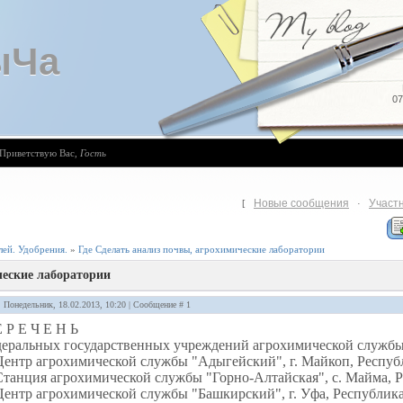
ыЧа
07
Приветствую Вас
,
Гость
Новые сообщения
Участ
[
·
лей. Удобрения.
»
Где Сделать анализ почвы, агрохимические лаборатории
ческие лаборатории
: Понедельник, 18.02.2013, 10:20 | Сообщение #
1
 Р Е Ч Е Н Ь
деральных государственных учреждений агрохимической служб
Центр агрохимической службы "Адыгейский", г. Майкоп, Респу
Станция агрохимической службы "Горно-Алтайская", с. Майма, 
Центр агрохимической службы "Башкирский", г. Уфа, Республик