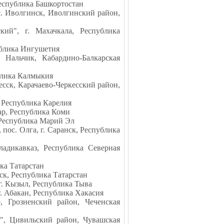
еспублика Башкортостан
с. Иволгинск, Иволгинский район,
кий", г. Махачкала, Республика
ублика Ингушетия
. Нальчик, Кабардино-Балкарская
блика Калмыкия
есск, Карачаево-Черкесский район,
, Республика Карелия
ар, Республика Коми
 Республика Марий Эл
пос. Олга, г. Саранск, Республика
ладикавказ, Республика Северная
ка Татарстан
ск, Республика Татарстан
г. Кызыл, Республика Тыва
г. Абакан, Республика Хакасия
, Грозненский район, Чеченская
", Цивильский район, Чувашская