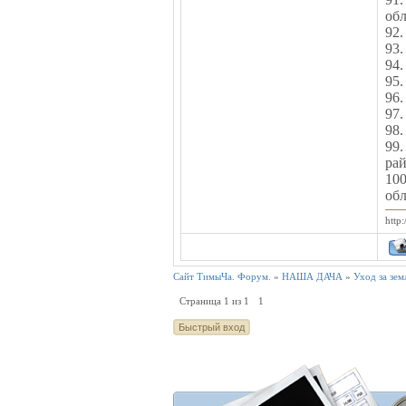
обл
92.
93.
94.
95.
96.
97.
98.
99.
рай
10
обл
http:
Сайт ТимыЧа. Форум.
»
НАША ДАЧА
»
Уход за зем
Страница
1
из
1
1