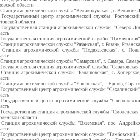
ковской области
 Станция агрохимической службы "Великолукская", г. Великие Л
. Государственный центр агрохимической службы "Ростовский"
товской области
 Государственная станция агрохимической службы "Северо-Дон
асть
 Государственная станция агрохимической службы "Цимлянская",
 Станция агрохимической службы "Рязанская", г. Рязань, Рязанска
. Станция агрохимической службы "Подвязьевская", с. Подв
ласти
 Станция агрохимической службы "Самарская", г. Самара, Самар
 Государственная станция агрохимической службы "Саратовская",
. Станция агрохимической службы "Балашовская", с. Хоперско
ласти
 Станция агрохимической службы "Ершовская", г. Ершов, Сарато
 Государственный центр агрохимической службы "Сахалинский"
асть
 Государственный центр агрохимической службы "Свердловский
асть
 Государственная станция агрохимической службы "Смоленская"
оленской области
. Станция агрохимической службы "Вяземская", пос. Андрейк
ласти
 Государственный центр агрохимической службы "Тамбовский", г
 Государственный центр агрохимической службы "Тверской", п