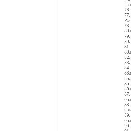
Пс
76.
77
Рос
78.
обл
79.
80.
81
об
82.
83.
84
об
85.
86.
обл
87.
обл
88.
См
89
об
90.
91.