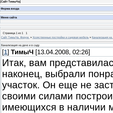
[
Сайт ТимыЧа
]
Форма входа
Меню сайта
Страница
1
из
1
1
Сайт ТимыЧа. Форум.
»
Хозяственные постройки и садовая мебель
»
Канализация на 
Канализация на даче и в саду
[
1
]
ТимыЧ
[13.04.2008, 02:26]
Итак, вам представилас
наконец, выбрали пон
участок. Он еще не зас
своими силами построи
имеющихся в наличии м