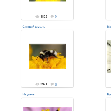
3822
0
Спящий шмель
Ма
12.08.2008
Устал бедолага от непосильных
трудов!
ТимыЧ
3921
0
На даче
Бу