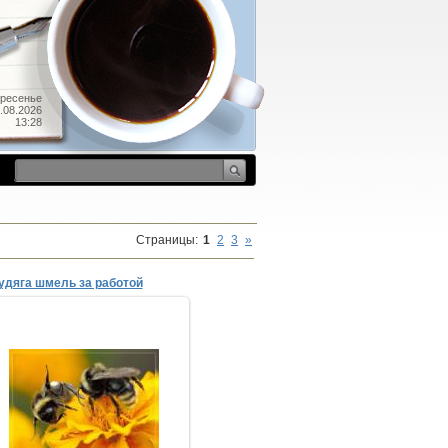
ресенье
.08.2026
13:28
Страницы
:
1
2
3
»
удяга шмель за работой
12.08.2008
ТимыЧ