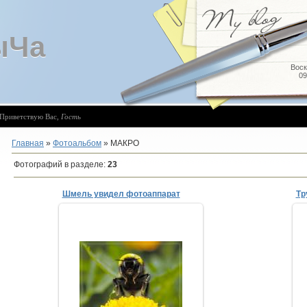
ыЧа
Воск
09
Приветствую Вас
,
Гость
Главная
»
Фотоальбом
» МАКРО
Фотографий в разделе
:
23
Шмель увидел фотоаппарат
Тр
12.08.2008
ТимыЧ