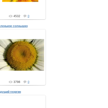
4532
0
ленькое солнышко
07.08.2008
ТимыЧ
3798
0
дущий георгин