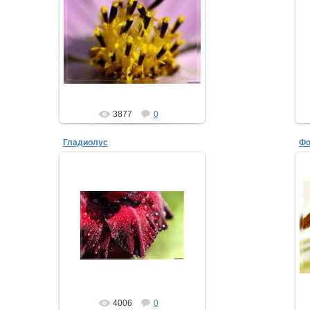
07.08.2008
ТимыЧ
3877
0
Гладиолус
Фо
06.08.2008
ТимыЧ
4006
0