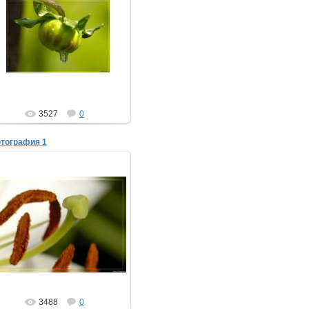
06.08.2008
ТимыЧ
3527
0
тография 1
06.08.2008
ТимыЧ
3488
0