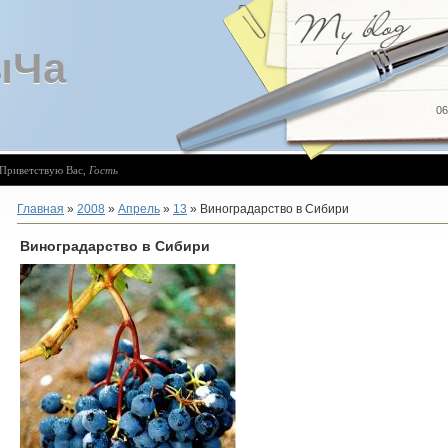
ыЧа
06
Приветствую Вас
,
Гость
Главная
»
2008
»
Апрель
»
13
» Виноградарство в Сибири
Виноградарство в Сибири