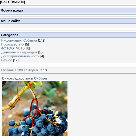
[
Сайт ТимыЧа
]
Форма входа
Меню сайта
Categories
Информация. События
[142]
Происшествия
[5]
ФОТООТЧЕТЫ
[8]
Дачникам и садоводам
[15]
Достопримечательности
[4]
Разное
[17]
Главная
»
2008
»
Апрель
»
13
Виноградарство в Сибири