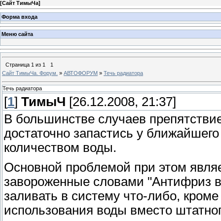
[
Сайт ТимыЧа
]
Форма входа
Меню сайта
Страница
1
из
1
1
Сайт ТимыЧа. Форум.
»
АВТОФОРУМ
»
Течь радиатора
Течь радиатора
[
1
]
ТимыЧ
[26.12.2008, 21:37]
В большинстве случаев препятствие
достаточно запастись у ближайшег
количеством воды.
Основной проблемой при этом являе
завороженные словами "Антифриз 
заливать в систему что-либо, кроме
использования воды вместо штатного