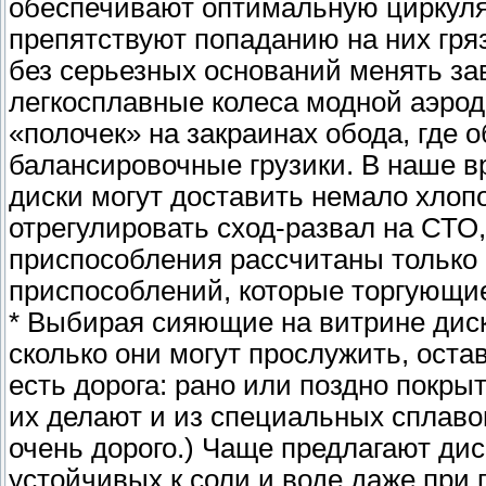
обеспечивают оптимальную циркуля
препятствуют попаданию на них гряз
без серьезных оснований менять за
легкосплавные колеса модной аэро
«полочек» на закраинах обода, где
балансировочные грузики. В наше в
диски могут доставить немало хлопо
отрегулировать сход-развал на СТО,
приспособления рассчитаны только н
приспособлений, которые торгующи
* Выбирая сияющие на витрине диск
сколько они могут прослужить, оста
есть дорога: рано или поздно покры
их делают и из специальных сплаво
очень дорого.) Чаще предлагают ди
устойчивых к соли и воде даже при