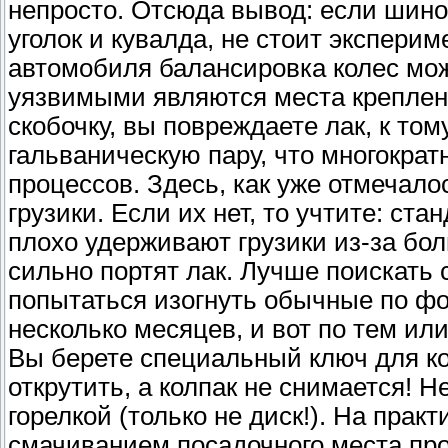
непросто. Отсюда вывод: если шин
уголок и кувалда, не стоит эксперим
автомобиля балансировка колес мо
уязвимыми являются места креплен
скобочку, вы повреждаете лак, к то
гальваническую пару, что многократ
процессов. Здесь, как уже отмечал
грузики. Если их нет, то учтите: ст
плохо удерживают грузики из-за б
сильно портят лак. Лучше поискать
попытаться изогнуть обычные по фо
несколько месяцев, и вот по тем и
Вы берете специальный ключ для кол
открутить, а колпак не снимается! Н
горелкой (только не диск!). На практ
смачиванием посадочного места пр