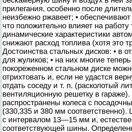
бескамерную шину и воздух в ней за
прилегания, особенно после длитель
неизбежно ржавеет; • обеспечивают
что положительно влияет на работу 
динамические характеристики автом
снижают расход топлива (хотя это тр
Достоинства стальных дисков: • в о
для жуликов; • на них многие теперь
покореженном стальном диске можно
отрихтовать и, если не удастся вер
отдать соседу и т. п. (расколотый ли
вентиляционную решетку в гараже).
распространены колеса с посадочны
(330,335 и 380 мм соответственно)
с интервалом 13—15 мм и, естеств
соответствующей шины. Определен