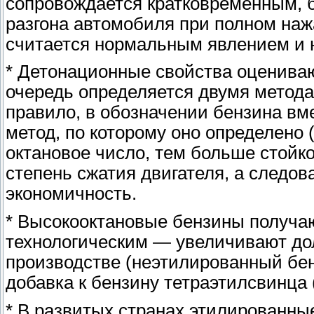
сопровождается кратковременным, 
разгона автомобиля при полном наж
считается нормальным явлением и н
* Детонационные свойства оцениваю
очередь определяется двумя метод
правило, в обозначении бензина вм
метод, по которому оно определено
октановое число, тем больше стойк
степень сжатия двигателя, а следо
экономичность.
* Высокооктановые бензины получа
технологическим — увеличивают до
производстве (неэтилированный бе
добавка к бензину тетраэтилсвинца
* В развитых странах этилированны