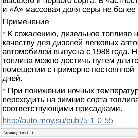
высшего и первого сорта. В частнос
и «А» массовая доля серы не более 
Применение
* К сожалению, дизельное топливо 
качеству для дизелей легковых авт
автомобилей выпуска с 1988 года. 
топлива можно достичь путем длител
помещении с примерно постоянной 
дней.
* При понижении ночных температу
переходить на зимние сорта топлива
соответствующими присадками.
http://auto.moy.su/publ/5-1-0-55
Страница
1
из
1
1