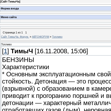
[
Сайт ТимыЧа
]
Форма входа
Меню сайта
Страница
1
из
1
1
Сайт ТимыЧа. Форум.
»
АВТОФОРУМ
»
Топливо
Топливо
[
1
]
ТимыЧ
[16.11.2008, 15:06]
БЕНЗИНЫ
Характеристики
* Основным эксплуатационным свой
стойкость. Детонация — это процес
(взрывной) с образованием в камер
приводит к прогоранию поршней и в
детонации — характерный металличе
отработавших газов (дым), неровная