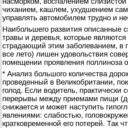
насморком, воспалением слизистой
чиханием, кашлем, ухудшением само
управлять автомобилем трудно и не
Наибольшего развития описанные с
травы и деревья, которые являются
страдающий этим заболеванием, в пе
все лето) лишен удовольствия сове
помещении проявления поллиноза о
* Анализ большого количества доро
проведенный в Великобритании, пок
голод. Если водитель, практически
перерывы между приемами пищи (до 
снижается и может наступить гипо
явлениями: слабостью, головокруже
кратковременной его потерей. Так ч