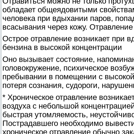
Отравиться можно не только протух
обладает общеядовитыми свойствам
человека при вдыхании паров, попад
всасывания через кожу. Отравление
Острое отравление возникает при в
бензина в высокой концентрации
Оно вызывает состояние, напомина
головокружение, психическое возбу
пребывании в помещении с высокой
потеря сознания, судороги, наруше
* Хроническое отравление возникае
воздуха с небольшой концентрацие
быстрая утомляемость, неустойчиво
Пострадавшего необходимо вывести н
хроническое отравление обычно за