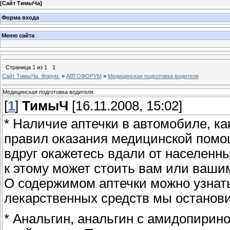
[
Сайт ТимыЧа
]
Форма входа
Меню сайта
Страница
1
из
1
1
Сайт ТимыЧа. Форум.
»
АВТОФОРУМ
»
Медицинская подготовка водителя
Медицинская подготовка водителя
[
1
]
ТимыЧ
[16.11.2008, 15:02]
* Наличие аптечки в автомобиле, к
правил оказания медицинской помо
вдруг окажетесь вдали от населенн
к этому может стоить вам или вашим
О содержимом аптечки можно узнать
лекарственных средств мы останов
* Анальгин, анальгин с амидопири