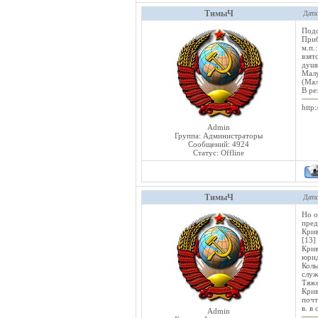
ТимыЧ
Дата
Подо
Приб
м.п.
взят
души
Малу
(Мал
В ре
http:
Admin
Группа: Администраторы
Сообщений:
4924
Статус:
Offline
ТимыЧ
Дата
Но о
пре
Крив
[13]
Кри
юрид
Колы
служ
Тяже
Крив
почт
в. в
Admin