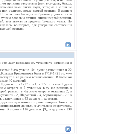
ием причины отсутствия (взят в солдаты, бежал,
включены нами также люди, которые в копии не
из них родились после первой ревизии. В данном
Но если хотя бы один из братьев родился после
получаем довольно точные списки первой ревизии.
ей, или выехал за пределы Томского уезда. Но
ещалось, во-вторых, для ускорения составления
едыдущей ревизии.
 это дает возможность установить изменения в
ековой было учтено 104 души разночинцев и 22
.Большая Кривощекова была в 1719-1721 гг. уже
льствует о ее раннем возникновении. В Большой
около 40 фамилий.
душ м.п., в 1727 г. - 1, в 1729 г. - еще 1 душа
ском остроге и 2 учтенных в ту же ревизию в
ой ревизии в Чаусском остроге оказались 2, в
уткиной - 2, Шерапской - 3, Корбысацкой - 2 и в
. разночинцев и 43 души м.п. крестьян.
с другими крестьянами и разночинцами Томского
 официальным данным, значительно сократилось.
ому. В одном - 116 душ м.п. [9], в другом - 139