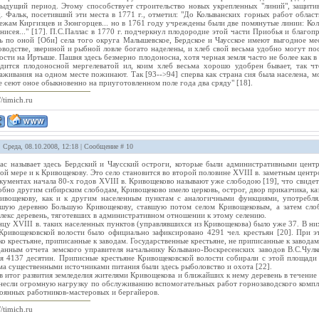
ыдущий период. Этому способствует строительство новых укрепленных "линий", защитив
. Фальк, посетивший эти места в 1771 г., отметил: "До Колыванских горных работ облас
ежам Киргизцев и Зюнгорцев... но в 1761 году учреждены были две помянутые линии: Кол
нисея..." [17]. П.С.Паллас в 1770 г. подчеркнул плодородие этой части Приобья и благо
ь по оной [Оби] села того округа Малышевское, Бердское и Чаусское имеют выгодное ме
оводстве, звериной и рыбной ловле богато наделены, и хлеб свой весьма удобно могут пос
ости на Иртыше. Пашня здесь безмерно плодоносна, хотя черная земля часто не более как 
дится плодоносной мергелеватой ил, коим хлеб весьма хорошо удобрен бывает, так что
аживания на одном месте пожинают. Так [93-->94] сперва как страна сия была населена, м
 сеют оное обыкновенно на приуготовленном поле года два сряду" [18].
//timich.ru
: Среда, 08.10.2008, 12:18 | Сообщение #
10
ас называет здесь Бердский и Чаусский остроги, которые были административными центр
ой мере и к Кривощекову. Это село становится во второй половине XVIII в. заметным центр
кументах начала 80-х годов XVIII в. Кривощеково называют уже слободою [19], что свиде
бно другим сибирским слободам, Кривощеково имело церковь, острог, двор приказчика, к
ивощекову, как и к другим населенным пунктам с аналогичными функциями, употреблял
шую деревню Большую Кривощекову, ставшую потом селом Кривощековым, а затем слоб
лекс деревень, тяготевших в административном отношении к этому селению.
нцу XVIII в. таких населенных пунктов (управлявшихся из Кривощекова) было уже 37. В ни
 Кривощековской волости было официально зафиксировано 4291 чел. крестьян [20]. При 
ко крестьяне, приписанные к заводам. Государственные крестьяне, не приписанные к заводам
анным отчета земского управителя начальнику Колывано-Воскресенских заводов В.С.Чулко
я 4137 десятин. Приписные крестьяне Кривощековской волости собирали с этой площади
ма существенными источниками питания были здесь рыболовство и охота [22].
в итог развития земледелия жителями Кривощекова и ближайших к нему деревень в течение в
несли огромную нагрузку по обслуживанию вспомогательных работ горнозаводского компле
оянных работников-мастеровых и бергайеров.
//timich.ru