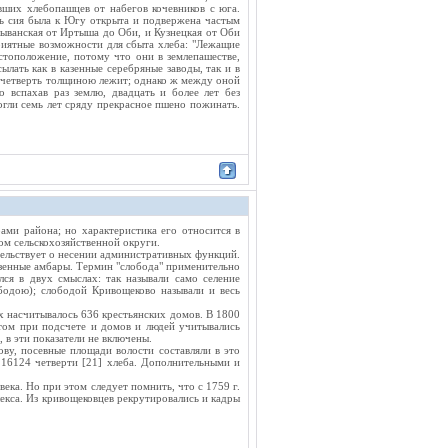
ших хлебопашцев от набегов кочевников с юга.
ть сия была к Югу открыта и подвержена частым
ыванская от Иртыша до Оби, и Кузнецкая от Оби
приятные возможности для сбыта хлеба: "Лежащие
стоположение, потому что они в землепашестве,
ылать как в казенные серебряные заводы, так и в
в четверть толщиною лежит; однако ж между оной
 вспахав раз землю, двадцать и более лет без
огли семь лет сряду прекрасное пшено пожинать.
ами района; но характеристика его относится в
ом сельскохозяйственной округи.
тельствует о несении административных функций.
азенные амбары. Термин "слобода" применительно
ся в двух смыслах: так называли само селение
одою); слободой Кривощеково называли и весь
х насчитывалось 636 крестьянских домов. В 1800
этом при подсчете и домов и людей учитывались
, в эти показатели не включены.
ву, посевные площади волости составляли в это
 16124 четверти [21] хлеба. Дополнительными и
ека. Но при этом следует помнить, что с 1759 г.
кса. Из кривощековцев рекрутировались и кадры