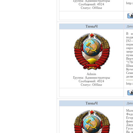
Группа: Администраторы
http:
Сообщений:
4924
Статус:
Offline
ТимыЧ
Дата
В и
подв
[92-
перв
окро
запр
пунк
Верт
"176
Шмак
Коче
Семе
Admin
делае
Группа: Администраторы
Сообщений:
4924
http:
Статус:
Offline
ТимыЧ
Дата
Мало
Федо
Его
фами
Даур
Гусе
Во в