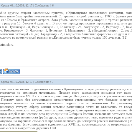
: Среда, 08.10.2008, 12:17 | Сообщение #
6
бно другим старым населенным пунктам, с.Кривощеково пополнялось жителями, главн
ыль извне была крайне незначительной. Со времени второй ревизии до 1763 г. (третья ре
: из г.Томска и Уртамского острога. Зато убыль населения между второй и третьей ревизия
о в рекруты 13, бежало 4 души м.п. В этот же период произошло переселение в другие дер
 м.п., Тулинскую - 8, Верх-Чемскую - 1, Толмачеву - 24, Алеусскую - 3, Верткову - 7, Кам
ю Кривощекову - 3, Чемскую - 1, Луговую - 1, Мельникову - 2, в Бердский острог - 2, дер.
ышевской слободы) - 4, дер.Тараданову - 2, в ведомство Каинского форпоста - 25 душ м.п.
зультате во время третьей ревизии в с.Кривощекове было учтено только 150 душ м.п. [12]
//timich.ru
: Среда, 08.10.2008, 12:17 | Сообщение #
7
твлечемся несколько от динамики населения Кривощекова по официальному ревизскому его у
дставляется по архивным материалам. Прежде всего заслуживает внимания тот факт
ощекова в начале XVIII в. составляли разночинцы. Нам уже приходилось указывать на спе
 Поэтому здесь без аргументации ограничимся утверждением, что большое количест
вощекова осевшими на землю служилыми людьми или их потомками. По реальному 
ическому статусу, образу жизни) сельские разночинцы почти не отличались от госуд
вано-Воскресенским заводам охватила разночинцев Кривощекова наравне с крестьянами. Ф
илых людей за их нелегкое дело присоединения Сибири к России, заставив их потомков вы
лые заводские повинности (рубка дров, выжигание древесного угля, перевозка руды и угля)
ощекова, но коренные семьи села продолжали вплоть до четвертой ревизии именоваться ра
и все фамилии, фигурировавшие в документах XVIII в., прослеживаются по метрическим 
 самом селе и в окрестных деревнях [14].