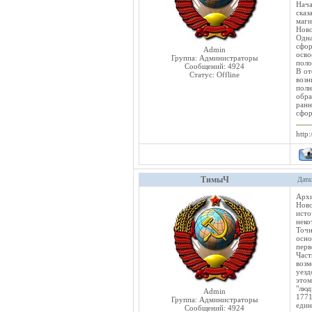
Нача
сказ
маги
Ново
Одна
сфор
Admin
осво
Группа: Администраторы
поло
Сообщений:
4924
В от
Статус:
Offline
возн
пол
обра
ранн
сфор
http:
ТимыЧ
Дата
Архи
Ново
исто
неко
Точн
осно
перв
Част
возм
уезд
этом
"люд
Admin
1771
Группа: Администраторы
един
Сообщений:
4924