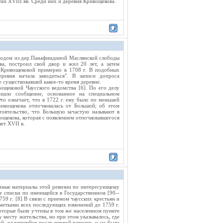
тии XVIII вв. Среди них и деревня Кривощекова.
 родом из дер.Панафиндиной Маслянской слободы
ва, построил свой двор и жил 20 лет, а затем
в Кривощековой примерно в 1708 г. В подобных
еревня начала заводиться". В записи допроса
 существовавшей какое-то время деревне.
вощековой Чаусского ведомства [6]. По его делу
ришло сообщение, основанное на специальном
то означает, что в 1722 г. ему было по меньшей
ривощекова отпочковалась от Большой; об этом
тоятельство, что Большую зачастую называют в
ощекова, которая с появлением отпочковавшегося
ет XVII в.
ичные материалы этой ревизии по интересующему
е списки по имеющейся в Государственном [90--
59 г. [8] В связи с приемом чаусских крестьян и
тметками всех последующих изменений до 1759 г.
которые были учтены в том же населенном пункте
 месту жительства, но при этом указывалось, где
ой, родившийся после первой ревизии, и не было