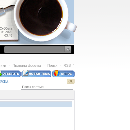
Суббота
.08.2026
03:48
ники
Правила форума
Поиск
RSS
·
·
·
]
ИРСКА