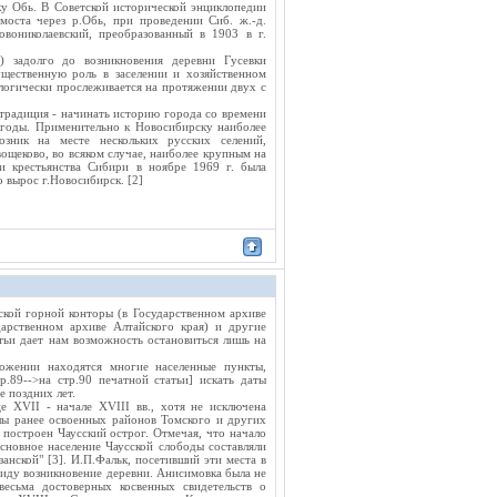
ку Обь. В Советской исторической энциклопедии
 моста через р.Обь, при проведении Сиб. ж.-д.
овониколаевский, преобразованный в 1903 в г.
) задолго до возникновения деревни Гусевки
щественную роль в заселении и хозяйственном
логически прослеживается на протяжении двух с
 традиция - начинать историю города со времени
е годы. Применительно к Новосибирску наиболее
зник на месте нескольких русских селений,
ощеково, во всяком случае, наиболее крупным на
и крестьянства Сибири в ноябре 1969 г. была
 вырос г.Новосибирск. [2]
ской горной конторы (в Государственном архиве
дарственном архиве Алтайского края) и другие
тьи дает нам возможность остановиться лишь на
ожении находятся многие населенные пункты,
.89-->на стр.90 печатной статьи] искать даты
е поздних лет.
е XVII - начале XVIII вв., хотя не исключена
лы ранее освоенных районов Томского и других
 построен Чаусский острог. Отмечая, что начало
сновное население Чаусской слободы составляли
анской" [3]. И.П.Фальк, посетивший эти места в
в виду возникновение деревни. Анисимовка была не
весьма достоверных косвенных свидетельств о