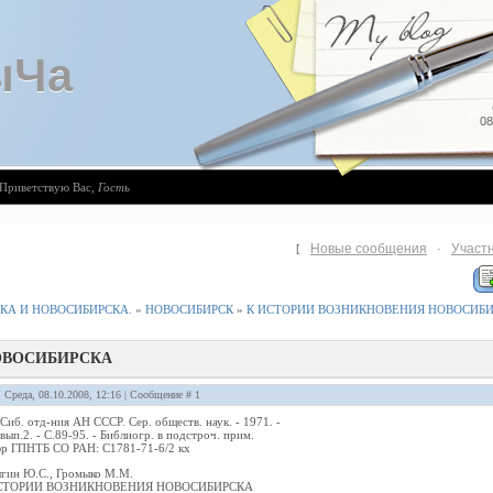
ыЧа
08
Приветствую Вас
,
Гость
Новые сообщения
Участ
[
·
КА И НОВОСИБИРСКА.
»
НОВОСИБИРСК
»
К ИСТОРИИ ВОЗНИКНОВЕНИЯ НОВОСИБ
ОВОСИБИРСКА
: Среда, 08.10.2008, 12:16 | Сообщение #
1
 Сиб. отд-ния АН СССР. Сер. обществ. наук. - 1971. -
 вып.2. - С.89-95. - Библиогр. в подстроч. прим.
р ГПНТБ СО РАН: С1781-71-6/2 кх
гин Ю.С., Громыко М.М.
СТОРИИ ВОЗНИКНОВЕНИЯ НОВОСИБИРСКА