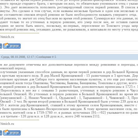
нного прежде старшего брата, с которым он жил, то обязательно упоминался отец с указан
). Это дает возможность пополнить реставрируемый список первой ревизии. В список 
януты. Это сделано в том случае, если названы несколько братьев и один или несколько 
ае составителю списков второй ревизии не было необходимости называть умершего отца. 
ой ревизии, то значит их отец был жив во время этой ревизии. Суммируя все эти данные, 
дают только те из учтенных в первую ревизию, кто умер после нее, не оставив сынов
едних не могло быть много, поскольку, во-первых, переселение из Томского уезда запр
ков второй ревизии лиц, уехавших далеко, не разыскивали, а записывали по месту учета пр
//timich.ru
: Среда, 08.10.2008, 12:17 | Сообщение #
5
м же документе отмечены все дополнительные переписи между ревизиями и переезды, и
евизский период.
олученным указанным способом данным, во время первой ревизии в дер.Большой Кривощ
 крестьян мужского пола. В дер.Малой Кривощековой - 15 разночинцев и 5 крестьян. Дер
сительно крупным для Сибири того времени населенным пунктом, и это еще раз свидете
ощековой жили тогда Ощепковы, Чистяковы, Быковы, Банщиковы, Томиловы и другие, всего 
е первой ревизии к дер.Большой Кривощековой были дополнительно приписаны в 1725 г. 10 
 Переселились в нее же с семьями 5 разночинцев, учтенных в первую ревизию в Чаус
Большой Оешской. Из учтенных в первую ревизию в Большой Кривощековой во время втор
Грязнушинской - 2, Нижне-Чемской - 1, Ордынской - 1, Тырышкиной - 1, Чиковской - 3, Прок
Юнской - 3 чел. Во время второй ревизии в Большой Кривощековой было учтено 239 душ м.п
59 г. жители дер.Кривощековой, ставшей к этому времени селом Кривощековым, вместе 
а были приписаны к Колывано-Воскресенским заводам. К тому времени население села, по
енность жителей села в 1759-1760 гг. в разных источниках [91-->92] указывается по-разн
, а в третьем - 120 душ м.п. и 128 душ ж.п., всего 248 человек [11].
//timich.ru