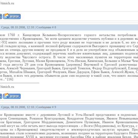
//timich.ru
: Среда, 08.10.2008, 12:18 | Сообщение #
8
юле 1760 г. Канцелярия Колывано-Воскресенского горного начальства потребовала
едомственно с.Кривощеково, "во всем здешнем ведомстве учинить публики и в деревнях вы
->93] никто лосиными и прочими того роду кожами не торговали и не делали б, но кто 
ой гильдии купца, а казенной лосиной фабрики содержателя Высоцкого прикащику его Сер
мя их отнюдь другим никому не продавали б и в дело не употребляли под объявленным за т
оса возник документ, содержащий перечень наиболее влиятельных лиц, дававших подписку
ту ведомства Чаусского острога. В числе этих населенных пунктов на территории ны
кова, Ересная, Луговая, Малая Кривощекова, Усть-Инская, Каменская, Большие и Малые Чем
0 года августа 29 дня села Кривощекова [деревень] Вертковой и Ересной разночинцы
ов, Алексей Чернышев, Григорий Быков, Григорий Томилов, Федор Подгорбунской, Елизар
ргин, Михайла Шмаков, Григорий Филушев, Иван Даурцов, Ефим Быков, Алексей Жуков, С
н Быков, и всех тех деревень обыватели дали сию подписку в такой силе, что никто лосин
т..." [16]
//timich.ru
: Среда, 08.10.2008, 12:18 | Сообщение #
9
е Кривощеково вместе с деревнями Луговой и Усть-Инской представлено в подписках 
ром Семенцовым, Романом Кунгурцовым, Кондратом Подкутиным, Яковом Невьянцовым,
ром Брагиным, Григорием Мордвиновым, Дементием Пупковым, Иваном Кривошапкины
лий несут на себе печать мест выхода переселенцев - с Волги (Мордвиновы), из Кунгура, с
цовы из с.Кривощекова) свидетельствуют о землепроходческих заслугах предков. Пр
льниковых стали основателями деревень, возникших позднее на территории будущего Новон
торой половине XVIII в. заселение русскими бассейна Оби в районе впадения Берди, Ин