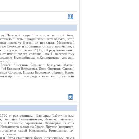
 от Чаусской судной конторы, которой было
ставить билеты и подписками всех обязать, чтоб
оные имеет, те б люди их продавали Московской
гею Соколову и посланным от него неотменно, а
о в указе штрафом..." [15]. В результате этого
 от имени своего селения, - по 41 населенному
нешнего Новосибирска с.Кривощеково, деревни
ы и др.
 Алексей Чистяков, Афанасий Белоусов, Матвей
 [и] Евдоким Некрасовы, Иван Ощепков, Савелий
емен Сотосин, Никита Березовых, Ларион Быков,
ыми и прочими того рода кожами не торгует и не
1760 г. разночинцами Василием Табатчиковым,
 Василием Гусельниковым, Иваном Елисеевым,
м и Степаном Барышевым. Некоторые из этих
 Невьянского завода на Урале. Другие (например,
едставители семей Барышевых, Кривошапкиных,
иколаевска.
и и Чауса становится более интенсивным, чем в