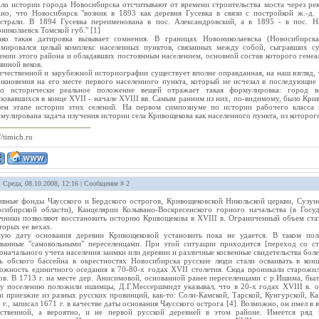
ло истории города Новосибирска отсчитывают от времени строительства моста через ре
ано, что Новосибирск "возник в 1893 как деревня Гусевка в связи с постройкой ж.-д.
страли. В 1894 Гусевка переименована в пос. Александровский, а в 1895 - в пос. Н
николаевск Томской губ." [1]
ко такая датировка вызывает сомнения. В границах Новониколаевска (Новосибирска
мировался целый комплекс населенных пунктов, связанных между собой, сыгравших су
ении этого района и обладавших постоянным населением, основной состав которого генеа
виной веков.
ечественной и зарубежной историографии существует вполне оправданная, на наш взгляд,
икновения на его месте первого населенного пункта, который не исчезал в последующи
но исторически реальное положение вещей отражает такая формулировка: город во
зовавшихся в конце XVII - начале XVIII вв. Самым ранним из них, по-видимому, было Крив
ем этапе истории этих селений. На первом симпозиуме по истории рабочего класса 
мулирована задача изучения истории села Кривощекова как населенного пункта, из которого
//timich.ru
: Среда, 08.10.2008, 12:16 | Сообщение #
2
вные фонды Чаусского и Бердского острогов, Кривощековской Никольской церкви, Сузун
сибирской области), Канцелярии Колывано-Воскресенского горного начальства (в Госу
чники позволяют восстановить историю Кривощекова в XVIII в. Ограниченный объем ста
торых ее вехах.
ую дату основания деревни Кривощековой установить пока не удается. В таком пол
ванные "самовольными" переселенцами. При этой ситуации приходится [переход со стр
оначального учета населения заимки или деревни и различные косвенные свидетельства боле
ь обского бассейна в окрестностях Новосибирска русские люди стали осваивать в конц
ожность единичного оседания в 70-80-х годах XVII столетия. Сюда проникали старожи
ов. В 1713 г. на месте дер. Анисимовой, основанной ранее переселенцами с р.Ишима, был
у поселению положили ишимцы, Д.Г.Мессершмидт указывал, что в 20-х годах XVIII в. о
и приезжие из разных русских провинций, как-то: Соли-Камской, Тарской, Кунгурской, Каз
 г., записал 1671 г. в качестве даты основания Чаусского острога [4]. Возможно, он имел 
ственной, а вероятно, и не первой русской деревней в этом районе. Имеется ряд 