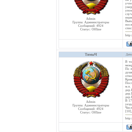
учте
умер
упом
случ
перв
Admin
Выпа
Группа: Администраторы
посл
Сообщений:
4924
спис
Статус:
Offline
http:
ТимыЧ
Дата
В то
межр
По п
души
отно
Крив
Посл
м.п.
дер.
дер.
дер.
В 17
Admin
уезд
Группа: Администраторы
Числ
Сообщений:
4924
[10]
Статус:
Offline
http: