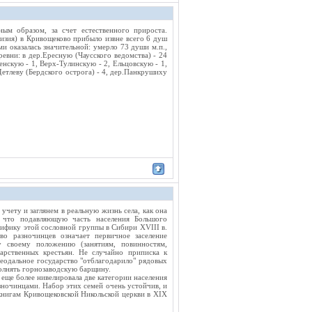
ым образом, за счет естественного прироста.
визия) в Кривощеково прибыло извне всего 6 душ
ми оказалась значительной: умерло 73 души м.п.,
евни: в дер.Ересную (Чаусского ведомства) - 24
енскую - 1, Верх-Тулинскую - 2, Ельцовскую - 1,
Детлеву (Бердского острога) - 4, дер.Панкрушиху
чету и заглянем в реальную жизнь села, как она
, что подавляющую часть населения Большого
цифику этой сословной группы в Сибири XVIII в.
во разночинцев означает первичное заселение
своему положению (занятиям, повинностям,
арственных крестьян. Не случайно приписка к
еодальное государство "отблагодарило" рядовых
полнять горнозаводскую барщину.
 еще более нивелировала две категории населения
зночинцами. Набор этих семей очень устойчив, и
книгам Кривощековской Никольской церкви в XIX