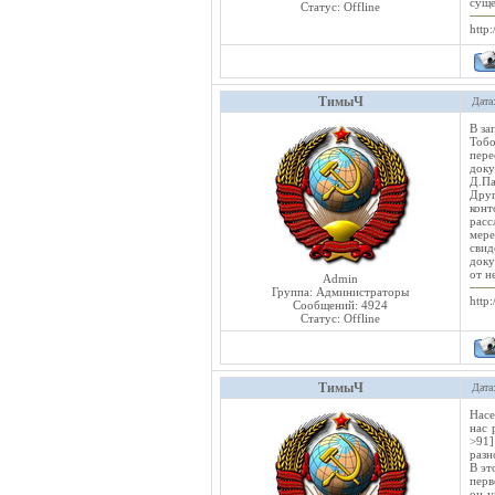
суще
Статус:
Offline
http:
ТимыЧ
Дата
В за
Тобо
пере
доку
Д.Па
Друг
кон
расс
мере
свид
доку
от н
Admin
Группа: Администраторы
http:
Сообщений:
4924
Статус:
Offline
ТимыЧ
Дата
Насе
нас 
>91]
разн
В эт
перв
он у