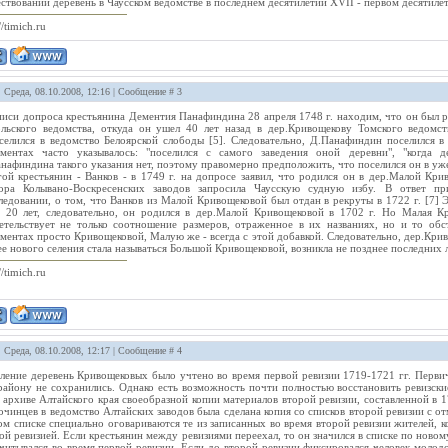
ствовании деревень в Чаусском ведомстве в последнем десятилетии XVII - первом десятиле
//timich.ru
: Среда, 08.10.2008, 12:16 | Сообщение #
3
писи допроса крестьянина Дементия Панафиндина 28 апреля 1748 г. находим, что он был
льского ведомства, откуда он ушел 40 лет назад в дер.Кривощекову Томского ведомст
селился в ведомство Белоярской слободы [5]. Следовательно, Д.Панафиндин поселился 
ментах часто указывалось: "поселился с самого заведения оной деревни", "когда д
нафиндина такого указания нет, поэтому правомерно предположить, что поселился он в уже
ой крестьянин - Ванков - в 1749 г. на допросе заявил, что родился он в дер.Малой Кри
тора Колывано-Воскресенских заводов запросила Чаусскую судную избу. В ответ п
ледовании, о том, что Ванков из Малой Кривощековой был отдан в рекруты в 1722 г. [7] Э
 20 лет, следовательно, он родился в дер.Малой Кривощековой в 1702 г. Но Малая К
етельствует не только соотношение размеров, отраженное в их названиях, но и то обс
ментах просто Кривощековой, Малую же - всегда с этой добавкой. Следовательно, дер.Крив
ее нового селения стала называться Большой Кривощековой, возникла не позднее последних л
//timich.ru
: Среда, 08.10.2008, 12:17 | Сообщение #
4
ление деревень Кривощековых было учтено во время первой ревизии 1719-1721 гг. Перв
району не сохранились. Однако есть возможность почти полностью восстановить ревизски
 архиве Алтайского края своеобразной копии материалов второй ревизии, составленной в 17
очинцев в ведомство Алтайских заводов была сделана копия со списков второй ревизии с о
ом списке специально оговариваются те из записанных во время второй ревизии жителей, 
ой ревизией. Если крестьянин между ревизиями переехал, то он значился в списке по новому
читывался во время первой ревизии. Если до второй ревизии фиксировался человек молод