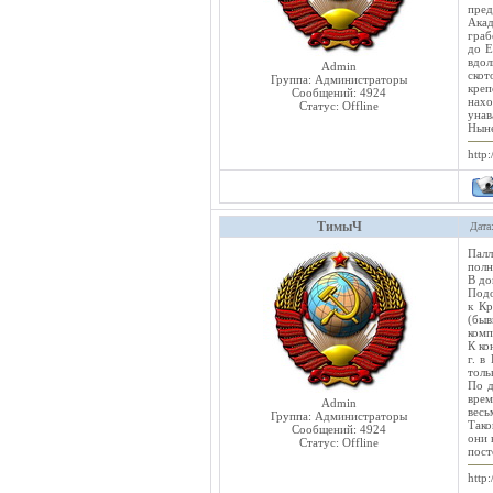
пред
Акад
граб
до Е
вдол
Admin
скот
Группа: Администраторы
креп
Сообщений:
4924
нахо
Статус:
Offline
унав
Ныне
http:
ТимыЧ
Дата
Палл
полн
В до
Подо
к Кр
(быв
комп
К ко
г. в
толь
По д
врем
Admin
весь
Группа: Администраторы
Тако
Сообщений:
4924
они 
Статус:
Offline
пост
http: