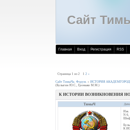
Сайт Тим
Главная
Вход
Регистрация
RSS
Страница
1
из
2
1
2
»
Сайт ТимыЧа. Форум.
»
ИСТОРИЯ АКАДЕМГОРОД
(Булыгин Ю.С., Громыко М.М.)
К ИСТОРИИ ВОЗНИКНОВЕНИЯ Н
ТимыЧ
Дата
Изв.
N 6,
Шиф
Булы
К И