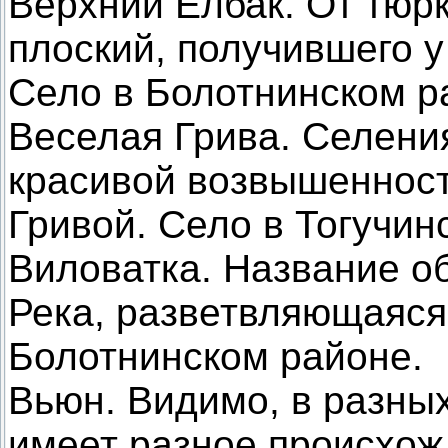
Верхний Елбак. От тюрк
плоский, получившего у
Село в Болотнинском р
Веселая Грива. Селени
красивой возвышеннос
Гривой. Село в Тогучин
Виловатка. Название об
Река, разветвляющаяся 
Болотнинском районе.
Вьюн. Видимо, в разны
имеет разное происхож