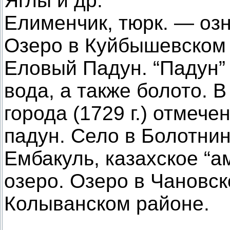
Яглы и др.
Елименчик, тюрк. — озн
Озеро в Куйбышевском 
Еловый Падун. “Падун” 
вода, а также болото. 
города (1729 г.) отмеч
падун. Село в Болотни
Ембакуль, казахское “а
озеро. Озеро в Чановск
Колыванском районе.