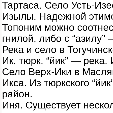
Тартаса. Село Усть-Изе
Изылы. Надежной этимол
Топоним можно соотнес
гнилой, либо с “азилу”
Река и село в Тогучинс
Ик, тюрк. “йик” — река.
Село Верх-Ики в Масля
Икса. Из тюркского “йи
район.
Иня. Существует неско