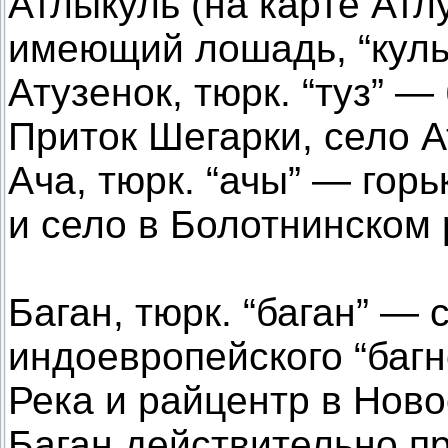
Атлыкуль (на карте Атлу
имеющий лошадь, “куль
Атузенок, тюрк. “туз” —
Приток Шегарки, село А
Ача, тюрк. “ачы” — горь
и село в Болотнинском 
Баган, тюрк. “баган” — 
индоевропейского “багн
Река и райцентр в Ново
Баган действительно пр