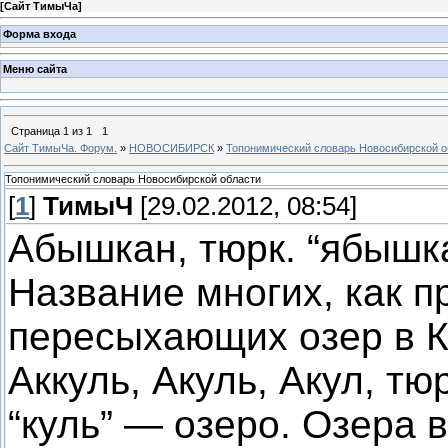
[
Сайт ТимыЧа
]
Форма входа
Меню сайта
Страница
1
из
1
1
Сайт ТимыЧа. Форум.
»
НОВОСИБИРСК
»
Топонимический словарь Новосибирской о
Топонимический словарь Новосибирской области
[
1
]
ТимыЧ
[29.02.2012, 08:54]
Абышкан, тюрк. “ябышка
Название многих, как п
пересыхающих озер в К
Аккуль, Акуль, Акул, тю
“куль” — озеро. Озера 