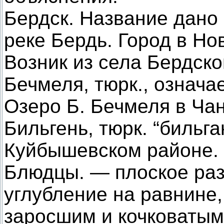
Бердск. Название дано
реке Бердь. Город в Но
Возник из села Бердско
Бечмеля, тюрк., означа
Озеро Б. Бечмеля в Ча
Бильгень, тюрк. “бильга
Куйбышевском районе.
Блюдцы. — плоское раз
углубление на равнине,
заросшим и кочковатым