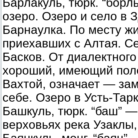
Барлакуль, тюрк. “борл
озеро. Озеро и село в 
Барнаулка. По месту жи
приехавших с Алтая. С
Басков. От диалектного
хороший, имеющий пол
Вахтой, означает — за
себе. Озеро в Усть-Тар
Башкуль, тюрк. “баш” —
верховьях река Узаклы,