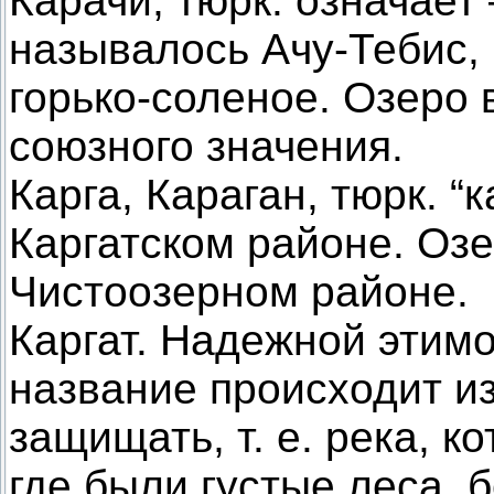
Карачи, тюрк. означае
называлось Ачу-Тебис, 
горько-соленое. Озеро 
союзного значения.
Карга, Караган, тюрк. “
Каргатском районе. Оз
Чистоозерном районе.
Каргат. Надежной этимо
название происходит из
защищать, т. е. река, к
где были густые леса,