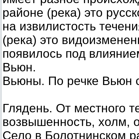
районе (река) это русс
на извилистость течен
(река) это видоизмененн
появилось под влиянием
Вьюн.
Вьюны. По речке Вьюн 
Глядень. От местного т
возвышенность, холм, 
Село в Болотнинском р