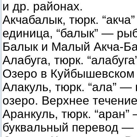
и др. районах.
Акчабалык, тюрк. “акча
единица, “балык” — ры
Балык и Малый Акча-Ба
Алабуга, тюрк. “алабуга”
Озеро в Куйбышевском 
Алакуль, тюрк. “ала” — 
озеро. Верхнее течение
Аранкуль, тюрк. “аран” 
буквальный перевод — с