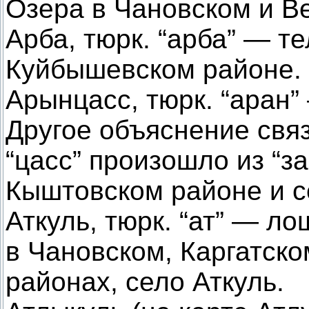
Озера в Чановском и В
Арба, тюрк. “арба” — те
Куйбышевском районе.
Арынцасс, тюрк. “аран” 
Другое объяснение связ
“цасс” произошло из “за
Кыштовском районе и с
Аткуль, тюрк. “ат” — ло
в Чановском, Каргатско
районах, село Аткуль.