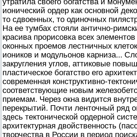
утратила своего богатства и монум
ионический ордер как основной де
то сдвоенных, то одиночных пилястр
На ее тумбах стояли антично-римск
красива прорисовка всех элементов
оконных проемов лестничных клеток
иоников и модульонов карниза... С
закругления углов, аттиковые повы
пластическое богатство его архитек
современная конструктивно-тектони
соответствующие новым железобет
приемам. Через окна видится внутр
перекрытий. Почти ленточный ряд о
здесь тектонической ордерной сис
архитектурная двойственность (пас
творчества в России в период поиск