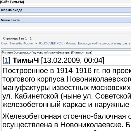
[
Сайт ТимыЧа
]
Форма входа
Меню сайта
Страница
1
из
1
1
Сайт ТимыЧа. Форум.
»
НОВОСИБИРСК
»
Филиал Богородско-Глуховской мануфакту
Филиал Богородско-Глуховской мануфактуры (Главпочтамт)
[
1
]
ТимыЧ
[13.02.2009, 00:04]
Построенное в 1914-1916 гг. по прое
торгового корпуса Новониколаевско
мануфактуры известных московских
ул. Кабинетской (ныне ул. Советск
железобетонный каркас и наружные 
Железобетонная стоечно-балочная 
осуществлена в Новониколаевске. Б