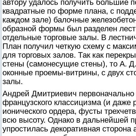
автору удалось получить большие п
квадратные по форме плана, с под
каждом зале) балочные железобето
образной формы был разделен лест
отдельные торговые залы. В лестни
План получил четкую схему с мак
для торговых залов. Так как перекр
стены (самонесущие стены), то А. Д
оконные проемы-витрины, с двух ст
залы.
Андрей Дмитриевич первоначально 
французского классицизма (и даже 
ионического ордера, фусты трехчет
всю высоту. Однако в дальнейшей п
упростилась декоративная сторона а