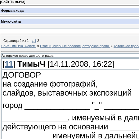
[
Сайт ТимыЧа
]
Форма входа
Меню сайта
Страница
2
из
2
«
1
2
Сайт ТимыЧа. Форум.
»
Статьи, учебные пособия, авторское право.
»
Авторское прав
Авторское право для фотографа
[
11
]
ТимыЧ
[14.11.2008, 16:22]
ДОГОВОР
на создание фотографий,
слайдов, выставочных экспозиций
город _______________ "_" _______
_______________, именуемый в дал
действующего на основании _______
___________ именуемый в дальнейше