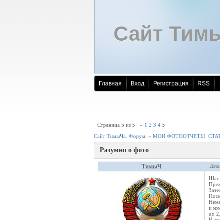
Сайт Тим
Главная
Вход
Регистрация
RSS
Страница
5
из
5
«
1
2
3
4
5
Сайт ТимыЧа. Форум.
»
МОИ ФОТООТЧЕТЫ. СТАТ
Разумно о фото
ТимыЧ
Дата
Шаг 
Преж
Зате
Поск
Нема
и ко
до 2
И то