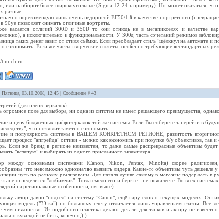
о, или наоборот более широкоугольные (Sigma 12-24 к примеру). Но может оказаться, что 
ех разные...
значно порекомендую лишь очень недорогой EF50/1.8 в качестве портретного (превращает
 в 90уе позволяет снимать отличные портреты.
же касается отличий 300D и 350D то они отнюдь не в мегапикселях и качестве кар
зможно), а исключительно в функциональности. У 300д часть сочетаний режимов заблокир
азница таких денег завит от стиля съёмки. Если преобладает стиль "щёлкнул на автомате и 
о сэкономить. Если же часты творческие сюжеты, особенно требующие нестандартных реж
//timich.ru
: Пятница, 03.10.2008, 12:45 | Сообщение #
43
третий (для плёнкозеркалок)
ь огромное поле для выбора, ни одна из ситстем не имеет решающего преимущества, однако
чие и цену бюджетных цифрозеркалок той же системы. Если Вы соберётесь перейти в буду
наследству", что позволит заметно сэкономить.
ичие и популярность системы в ВАШЕМ КОНКРЕТНОМ РЕГИОНЕ, развитость вторичного
щает процесс "апгрейда" оптики - можно как экономить при покупке б/у объективов, так и
рь. Если же бренд в регионе неизвестен, то даже самые распрекрасные объективы будет
зывать "вслепую" и выбирать из одного присланного экземпляра.
ор между основными системами (Canon, Nikon, Pentax, Minolta) скорее религиозе
ообразны, что невозможно однозначно выявить лидера. Какие-то объективы чуть дешевле у о
ункции чуть по-разному реализованы. Для начала лучше самому в магазине подержать в р
 этапе определится "любимчик". Тогда смело его и берите - не пожалеете. Во всех система
глядкой на региональные особенности, см. выше).
ольку автор давно "подсел" на систему "Canon", ещё пару слов о текущих моделях. Опти
ующая модель ("30-ка") по большому счёту отличается лишь управлением глазом. Все ле
е чем пижонство. Из подобного пластика делают детали для танков и автору не известно
иально кувалдой не бить, конечно;) ).