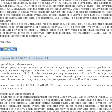
 несколько кандидатов, однако по большому счёту снимать они будут примерно одинаково, 
льным параметрам. На первое место я бы поставил наличие RAW, а далее - все остальн
еры и т.п.). Пользуясь ими, выберите две-три кандидатуры. Среди прочего незаслуженно р
нюю вспышку. А между тем в некоторых случаях это сильно расширяет возможности съёмк
е), а простейший складной отражатель вообще делается из листа белого картона и рез
ние проблемы красных глаз. Все рекламируемые "антиКГ"-режимы встроенных вспышек в 
аппарата...
райте с ними в дорогом магазине (где есть такая возможность), или, по крайней мере, под
теперь пора качать карточки и посещать форумы, но не с вопросом "что лучше", а с к
рота автофокуса и пр., причём именно конкретных двух-трёх родственных моделей. И и
о пропустить и просто довериться интуиции и личным пристрастиям к марке. Как по
йниками" достаточно косметические...
//timich.ru
: Пятница, 03.10.2008, 12:43 | Сообщение #
42
третий (для плёнкомыльниц)
выбор гораздо проще. Выше автор регулярно предостерегал от покупки самых дешёвых мод
ции у мыльниц варьируются очень слабо. Поэтому реально имеет смысл лишь камеры 
осилы (в идеале - от 3,5). Остаётся лишь вопрос широкоугольности (35 либо 28 на "корот
икс W или WIDE). И тут выясняется, что таких моделей среди кучи фиксфокусников и
олько. Лично мне по совокупности параметров нравится Minolta Riva Zoom 75W.
бняком стоит Pentax ESPIO 105WR (95WR) - он подороже, но прочный и выдерживает
тичен для походов.
третий (для цифрозеркалок)
р для любителя сводится к нескольким моделям: Canon 300Dkit, Canon 350Dkit, Nikon D7
 есть плёночные зеркалки одной из этих систем, то выбор очевиден. Если же нет, я бы 
но kit (с объективом). Часто приходится слышать жалобы на низкое качество "китового" объ
собой основания, важно учесть, что объектив этот даётся почти бесплатно, а люб
тояний будет стоить очень заметных денег. Поэтому гораздо разумнее взять и поснима
ктивы нужны для счастья. Возможно это более длиннофокусные, возможно - более качес