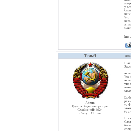
макр
у вс
Одно
цене
Что 
нево
ли р
можн
http:
ТимыЧ
Дата
Шаг 
Здес
нали
"по 
нал
упро
поте
зака
Выб
разн
Admin
то ф
Группа: Администраторы
этом
Сообщений:
4924
(с о
Статус:
Offline
Поск
След
боле
спец