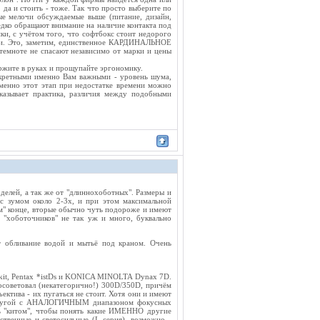
да и стоить - тоже. Так что просто выберите по
ые мелочи обсуждаемые выше (питание, дизайн,
едко обращают внимание на наличие контакта под
и, с учётом того, что софтбокс стоит недорого
инки. Это, заметим, единственное КАРДИНАЛЬНОЕ
темноте не спасают независимо от марки и цены
ержите в руках и прощупайте эргономику.
онкретными именно Вам важными - уровень шума,
менно этот этап при недостатке времени можно
казывает практика, различия между подобными
елей, а так же от "длиннохоботных". Размеры и
с зумом около 2-3х, и при этом максимальной
ком" конце, вторые обычно чуть подороже и имеют
 "хоботочников" не так уж и много, буквально
 обливание водой и мытьё под краном. Очень
0kit, Pentax *istDs и KONICA MINOLTA Dynax 7D.
посоветовал (некатегорично!) 300D/350D, причём
ектива - их пугаться не стоит. Хотя они и имеют
ой другой с АНАЛОГИЧНЫМ диапазоном фокусных
ть "китом", чтобы понять какие ИМЕННО другие
твенные и светосильные (L-серия), возможно -