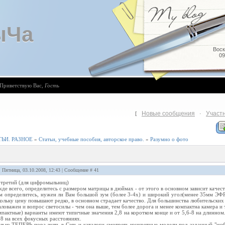
ыЧа
Воск
09
Приветствую Вас
,
Гость
Новые сообщения
Участ
[
·
ЬИ. РАЗНОЕ
»
Статьи, учебные пособия, авторское право.
»
Разумно о фото
: Пятница, 03.10.2008, 12:43 | Сообщение #
41
третий (для цифромыльниц)
де всего, определитесь с размером матрицы в дюймах - от этого в основном зависит качест
м определитесь, нужен ли Вам большой зум (более 3-4х) и широкий угол(менее 35мм ЭФР
ольку цену повышают редко, в основном страдает качество. Для большинства любительских 
ловажен и вопрос светосилы - чем она выше, тем более дорога и менее компактна камера и
мпактные) варианты имеют типичные значения 2,8 на коротком конце и от 5,6-8 на длинном.
,8 на всех фокусных расстояниях.
лько ТЕПЕРЬ пора лезть в Сеть и каталоги смотреть конкретные модели под заданный "ша