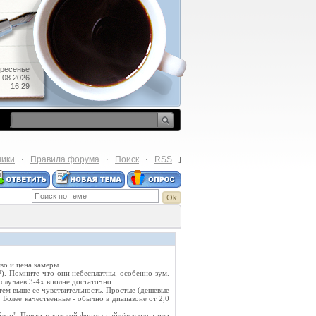
ресенье
.08.2026
16:29
ники
Правила форума
Поиск
RSS
·
·
·
]
во и цена камеры.
). Помните что они небесплатны, особенно зум.
случаев 3-4х вполне достаточно.
 тем выше её чувствительность. Простые (дешёвые
 Более качественные - обычно в диапазоне от 2,0
блон". Почти у каждой фирмы найдётся одна или