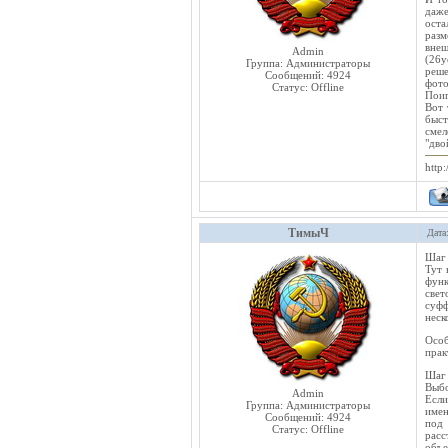
даже
оста
разм
внеш
Admin
(26у
Группа: Администраторы
реше
Сообщений:
4924
фото
Статус:
Offline
Поиг
Вот 
быст
смел
"дво
http:
ТимыЧ
Дата
Шаг 
Тут 
функ
свет
суфф
неск
Осо
прак
Шаг 
Выбо
Admin
Если
Группа: Администраторы
имен
Сообщений:
4924
под 
Статус:
Offline
расс
объе