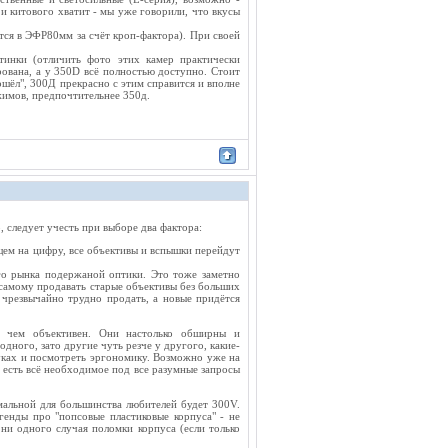
и китового хватит - мы уже говорили, что вкусы
ся в ЭФР80мм за счёт кроп-фактора). При своей
тинки (отличить фото этих камер практически
ована, а у 350D всё полностью доступно. Стоит
пошёл", 300Д прекрасно с этим справится и вполне
имов, предпочтительнее 350д.
, следует учесть при выборе два фактора:
щем на цифру, все объективы и вспышки перейдут
 рынка подержаной оптики. Это тоже заметно
 самому продавать старые объективы без больших
 чрезвычайно трудно продать, а новые придётся
н, чем объективен. Они настолько обширны и
дного, зато другие чуть резче у другого, какие-
уках и посмотреть эргономику. Возможно уже на
х есть всё необходимое под все разумные запросы
мальной для большинства любителей будет 300V.
генды про "попсовые пластиковые корпуса" - не
 ни одного случая поломки корпуса (если только