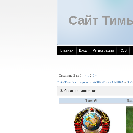
Сайт Тим
Главная
Вход
Регистрация
RSS
Страница
2
из
3
«
1
2
3
»
Сайт ТимыЧа. Форум.
»
РАЗНОЕ
»
СОЛЯНКА
»
Заб
Забавные кошечки
ТимыЧ
Дата