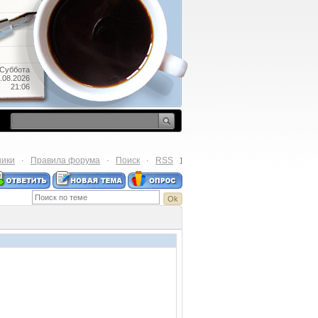
Суббота
.08.2026
21:06
ники
Правила форума
Поиск
RSS
·
·
·
]