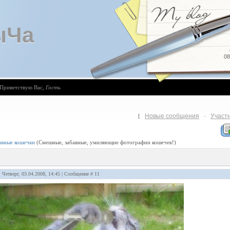
ыЧа
08
Приветствую Вас
,
Гость
Новые сообщения
Участ
[
·
авные кошечки
(Смешные, забавные, умиляющие фотографии кошечек!)
: Четверг, 03.04.2008, 14:45 | Сообщение #
11