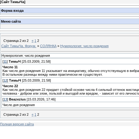
[
Сайт ТимыЧа
]
Форма входа
Меню сайта
Страница
2
из
2
«
1
2
Сайт ТимыЧа. Форум.
»
СОЛЯНКА
»
Нумерология: число рождения
Нумерология: число рождения
[
11
]
ТимыЧ
[25.03.2009, 21:58]
Число 11
Как число дня рождения 11 указывает на инициативу, обычно отсутствующую в вибра
В остальном разницы между ними практически не существует.
[
12
]
ТимыЧ
[25.03.2009, 21:58]
Число 22
Как число дня рождения 22 придает стойкой основе числа 4 сильный оттенок мистиц
человека - добром или злом, пользой и выгодой или вредом, - зависит от его личнос
[
13
]
Beazezius
[15.03.2026, 17:46]
Число дня рождения
Страница
2
из
2
«
1
2
Полная версия сайта