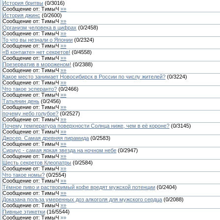
История бритвы
(
0
/
3016
)
Сообщение от:
ТимыЧ
»»
История джинс
(
0
/
2600
)
Сообщение от:
ТимыЧ
»»
Организм человека в цифрах
(
0
/
2458
)
Сообщение от:
ТимыЧ
»»
То что вы незнали о Японии
(
0
/
2324
)
Сообщение от:
ТимыЧ
»»
«В контакте» нет секретов!
(
0
/
4558
)
Сообщение от:
ТимыЧ
»»
Презерватив в мороженом!
(
0
/
2388
)
Сообщение от:
ТимыЧ
»»
Какое место занимает Новосибирск в России по числу жителей?
(
0
/
3224
)
Сообщение от:
ТимыЧ
»»
Что такое эсперанто?
(
0
/
2466
)
Сообщение от:
ТимыЧ
»»
Татьянин день
(
0
/
2456
)
Сообщение от:
ТимыЧ
»»
почему небо голубое?
(
0
/
2527
)
Сообщение от:
ТимыЧ
»»
Почему температура поверхности Солнца ниже, чем в её короне?
(
0
/
3145
)
Сообщение от:
ТимыЧ
»»
Джосер. Самая древняя пирамида
(
0
/
2583
)
Сообщение от:
ТимыЧ
»»
Сириус - самая яркая звезда на ночном небе
(
0
/
2947
)
Сообщение от:
ТимыЧ
»»
Шесть секретов Клеопатры
(
0
/
2584
)
Сообщение от:
ТимыЧ
»»
Что такое номы?
(
0
/
2554
)
Сообщение от:
ТимыЧ
»»
Тёмное пиво и растворимый кофе вредят мужской потенции
(
0
/
2404
)
Сообщение от:
ТимыЧ
»»
Доказана польза умеренных доз алкоголя для мужского сердца
(
0
/
2088
)
Сообщение от:
ТимыЧ
»»
Пивные этикетки
(
16
/
5544
)
Сообщение от:
ТимыЧ
»»