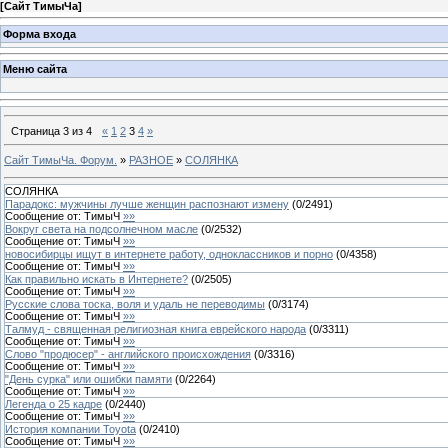
[
Сайт ТимыЧа
]
Форма входа
Меню сайта
Страница
3
из
4
«
1
2
3
4
»
Сайт ТимыЧа. Форум.
»
РАЗНОЕ
»
СОЛЯНКА
СОЛЯНКА
Парадокс: мужчины лучше женщин распознают измену
(
0
/
2491
)
Сообщение от:
ТимыЧ
»»
Вокруг света на подсолнечном масле
(
0
/
2532
)
Сообщение от:
ТимыЧ
»»
новосибирцы ищут в интернете работу, одноклассников и порно
(
0
/
4358
)
Сообщение от:
ТимыЧ
»»
Как правильно искать в Интернете?
(
0
/
2505
)
Сообщение от:
ТимыЧ
»»
Русские слова тоска, воля и удаль не переводимы
(
0
/
3174
)
Сообщение от:
ТимыЧ
»»
Талмуд - священная религиозная книга еврейского народа
(
0
/
3311
)
Сообщение от:
ТимыЧ
»»
Слово "продюсер" - английского происхождения
(
0
/
3316
)
Сообщение от:
ТимыЧ
»»
"День сурка" или ошибки памяти
(
0
/
2264
)
Сообщение от:
ТимыЧ
»»
Легенда о 25 кадре
(
0
/
2440
)
Сообщение от:
ТимыЧ
»»
История компании Toyota
(
0
/
2410
)
Сообщение от:
ТимыЧ
»»