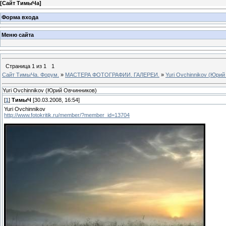
[
Сайт ТимыЧа
]
Форма входа
Меню сайта
Страница
1
из
1
1
Сайт ТимыЧа. Форум.
»
МАСТЕРА ФОТОГРАФИИ. ГАЛЕРЕИ.
»
Yuri Ovchinnikov (Юри
Yuri Ovchinnikov (Юрий Овчинников)
[
1
]
ТимыЧ
[30.03.2008, 16:54]
Yuri Ovchinnikov
http://www.fotokritik.ru/member/?member_id=13704