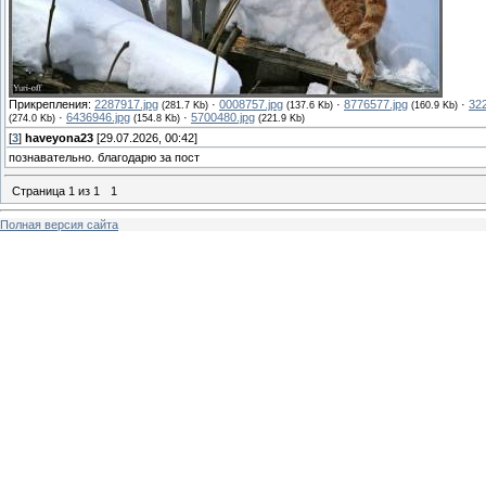
Прикрепления:
2287917.jpg
·
0008757.jpg
·
8776577.jpg
·
32
(281.7 Kb)
(137.6 Kb)
(160.9 Kb)
·
6436946.jpg
·
5700480.jpg
(274.0 Kb)
(154.8 Kb)
(221.9 Kb)
[
3
]
haveyona23
[29.07.2026, 00:42]
познавательно. благодарю за пост
Страница
1
из
1
1
Полная версия сайта