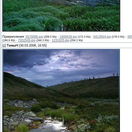
Прикрепления:
5578086.jpg
·
1906639.jpg
·
0413564.jpg
·
38
(209.5 Kb)
(173.3 Kb)
(178.0 Kb)
·
7002545.jpg
·
1231925.jpg
(194.6 Kb)
(244.3 Kb)
(204.2 Kb)
[
2
]
ТимыЧ
[30.03.2008, 16:55]