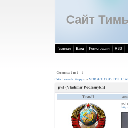
Сайт Тим
Главная
Вход
Регистрация
RSS
Страница
1
из
1
1
Сайт ТимыЧа. Форум.
»
МОИ ФОТООТЧЕТЫ. СТАТ
pwl (Vladimir Podlesnykh)
ТимыЧ
Дата
pwl 
http