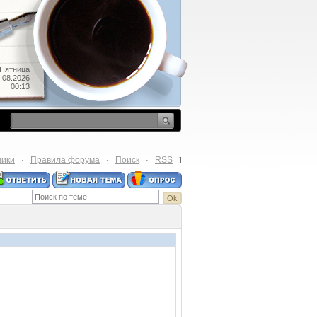
Пятница
.08.2026
00:13
ники
Правила форума
Поиск
RSS
·
·
·
]