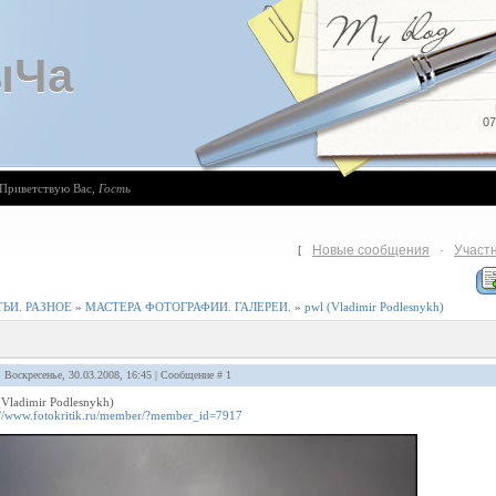
ыЧа
07
Приветствую Вас
,
Гость
Новые сообщения
Участ
[
·
ЬИ. РАЗНОЕ
»
МАСТЕРА ФОТОГРАФИИ. ГАЛЕРЕИ.
»
pwl (Vladimir Podlesnykh)
: Воскресенье, 30.03.2008, 16:45 | Сообщение #
1
(Vladimir Podlesnykh)
://www.fotokritik.ru/member/?member_id=7917