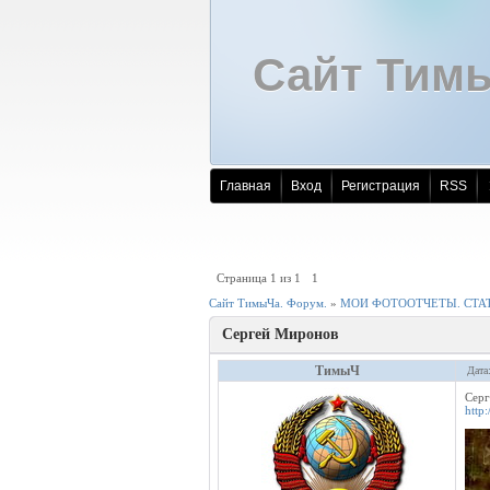
Сайт Тим
Главная
Вход
Регистрация
RSS
Страница
1
из
1
1
Сайт ТимыЧа. Форум.
»
МОИ ФОТООТЧЕТЫ. СТАТ
Сергей Миронов
ТимыЧ
Дата
Сер
http