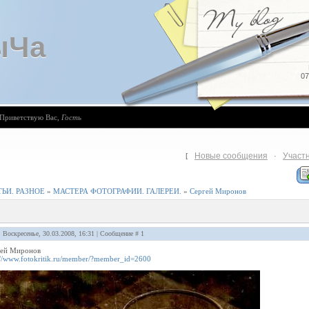
ыЧа
07
Приветствую Вас
,
Гость
Новые сообщения
Участ
[
·
ЬИ. РАЗНОЕ
»
МАСТЕРА ФОТОГРАФИИ. ГАЛЕРЕИ.
»
Сергей Миронов
: Воскресенье, 30.03.2008, 16:31 | Сообщение #
1
гей Миронов
://www.fotokritik.ru/member/?member_id=2600