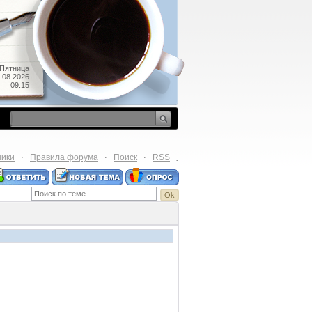
Пятница
.08.2026
09:15
ники
Правила форума
Поиск
RSS
·
·
·
]