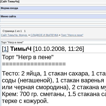
[
Сайт ТимыЧа
]
Форма входа
Меню сайта
Страница
1
из
1
1
Сайт ТимыЧа. Форум.
»
СЛАДКОЕ И ВЫПЕЧКА
»
Торт "Негр в пене"
Торт "Негр в пене"
[
1
]
ТимыЧ
[10.10.2008, 11:26]
Торт "Негр в пене"
==================
Тесто: 2 яйца, 1 стакан сахара, 1 ст
соды (негашеной), 1 стакан варенья
или черная смородина), 2 стакана м
Крем: 700 гр. сметаны, 1.5 стакана 
терке с кожурой.