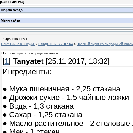
[
Сайт ТимыЧа
]
Форма входа
Меню сайта
Страница
1
из
1
1
Сайт ТимыЧа. Форум.
»
СЛАДКОЕ И ВЫПЕЧКА
»
Постный пирог со смородиной мако
Постный пирог со смородиной маком
[
1
]
Tanyatet
[25.11.2017, 18:32]
Ингредиенты:
● Мука пшеничная - 2,25 стакана
● Дрожжи сухие - 1,5 чайные ложки
● Вода - 1,3 стакана
● Сахар - 1,25 стакана
● Масло растительное - 2 столовые
● Мак - 1 стакан