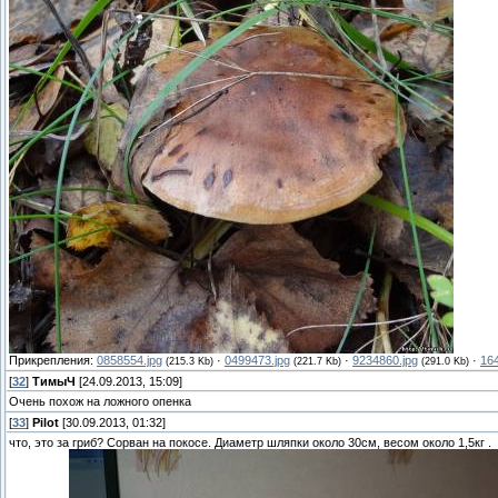
Прикрепления:
0858554.jpg
·
0499473.jpg
·
9234860.jpg
·
16
(215.3 Kb)
(221.7 Kb)
(291.0 Kb)
[
32
]
ТимыЧ
[24.09.2013, 15:09]
Очень похож на ложного опенка
[
33
]
Pilot
[30.09.2013, 01:32]
что, это за гриб? Сорван на покосе. Диаметр шляпки около 30см, весом около 1,5кг .