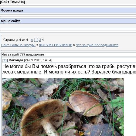
[
Сайт ТимыЧа
]
Форма входа
Меню сайта
Страница
4
из
4
«
1
2
3
4
Сайт ТимыЧа. Форум.
»
ФОРУМ ГРИБНИКОВ
»
Что за гриб ??? подскажите
Что за гриб ??? подскажите
[
31
]
Ваконда
[24.09.2013, 14:54]
Не могли бы Вы помочь разобраться что за грибы растут в
леса смешанные. И можно ли их есть? Заранее благодарю