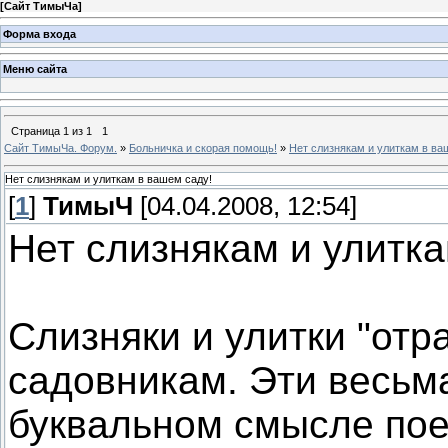
[
Сайт ТимыЧа
]
Форма входа
Меню сайта
Страница
1
из
1
1
Сайт ТимыЧа. Форум.
»
Больничка и скорая помощь!
»
Нет слизнякам и улиткам в ва
Нет слизнякам и улиткам в вашем саду!
[
1
]
ТимыЧ
[04.04.2008, 12:54]
Нет слизнякам и улитка
Слизняки и улитки "отр
садовникам. Эти весьм
буквальном смысле по