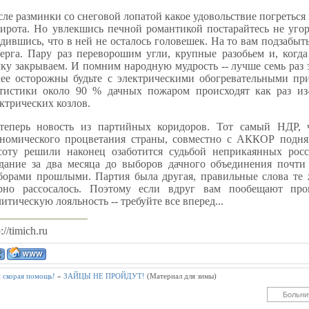
ле разминки со снеговой лопатой какое удовольствие погреться 
сирота. Но увлекшись печной романтикой постарайтесь не уго
дившись, что в ней не осталось головешек. На то вам подзабы
черга. Пару раз переворошим угли, крупные разобьем и, когд
ку закрываем. И помним народную мудрость -- лучше семь раз 
лее осторожны будьте с электрическими обогревательными п
атистики около 90 % дачных пожаром происходят как раз из
ктрических козлов.
теперь новость из партийных коридоров. Тот самый НДР, 
ономического процветания страны, совместно с АККОР подн
соту решили наконец озаботится судьбой неприкаянных росс
здание за два месяца до выборов дачного объединения почт
борами прошлыми. Партия была другая, правильные слова те 
рно рассосалось. Поэтому если вдруг вам пообещают пр
итическую лояльность -- требуйте все вперед...
://timich.ru
и скорая помощь!
»
ЗАЙЦЫ НЕ ПРОЙДУТ!
(Материал для зимы)