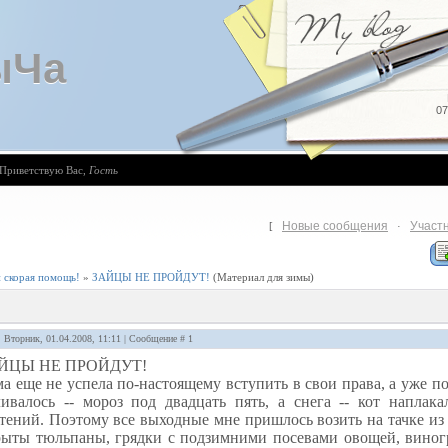
ыЧа
07
Приветствую Вас
,
Гость
Новые сообщения
Участ
[
·
и скорая помощь!
»
ЗАЙЦЫ НЕ ПРОЙДУТ!
(Материал для зимы)
: Вторник, 01.04.2008, 11:11 | Сообщение #
1
ЙЦЫ НЕ ПРОЙДУТ!
а еще не успела по-настоящему вступить в свои права, а уже п
ливалось -- мороз под двадцать пять, а снега -- кот наплак
тений. Поэтому все выходные мне пришлось возить на тачке из 
рыты тюльпаны, грядки с подзимними посевами овощей, виног