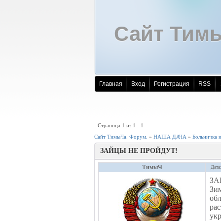
Сайт Тим
Главная
Вход
Регистрация
RSS
Страница
1
из
1
1
Сайт ТимыЧа. Форум.
»
НАША ДАЧА
»
Больничка 
ЗАЙЦЫ НЕ ПРОЙДУТ!
ТимыЧ
Дата
ЗА
Зим
об
рас
ук