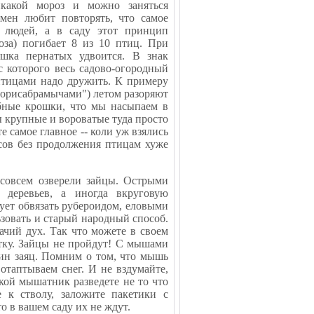
икакой мороз и можно заняться
мен любит повторять, что самое
и людей, а в саду этот принцип
оза) погибает 8 из 10 птиц. При
шка пернатых удвоится. В знак
с которого весь садово-огородный
 птицами надо дружить. К примеру
"борисабрамычами") летом разоряют
ебные крошки, что мы насыпаем в
ы крупные и вороватые туда просто
е самое главное -- коли уж взялись
нсов без продолжения птицам хуже
 совсем озверели зайцы. Острыми
 деревьев, а иногда вкруговую
ует обвязать рубероидом, еловыми
зовать и старый народный способ.
бачий дух. Так что можете в своем
стку. Зайцы не пройдут! С мышами
дин заяц. Помним о том, что мышь
 отаптываем снег. И не вздумайте,
акой мышатник разведете не то что
е к стволу, заложите пакетики с
 в вашем саду их не ждут.