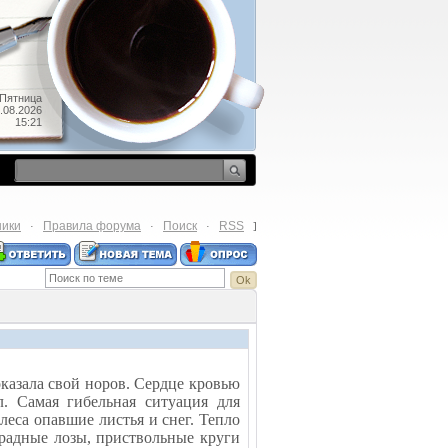
Пятница
.08.2026
15:21
ники
Правила форума
Поиск
RSS
·
·
·
]
оказала свой норов. Сердце кровью
ал. Самая гибельная ситуация для
леса опавшие листья и снег. Тепло
радные лозы, приствольные круги