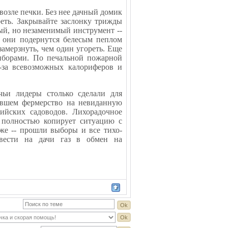
возле печки. Без нее дачный домик
реть. Закрывайте заслонку трижды
тый, но незаменимый инструмент --
а они подернутся белесым пеплом
замерзнуть, чем один угореть. Еще
риборами. По печальной пожарной
-за всевозможных калориферов и
чьи лидеры столько сделали для
явшем фермерство на невиданную
ийских садоводов. Лихорадочное
и полностью копирует ситуацию с
же -- прошли выборы и все тихо-
овести на дачи газ в обмен на