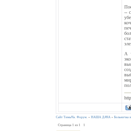
Пос
-- 
убе
ко
печ
бо
ст
эле
А 
эк
вы
со
вы
ми
пол
http
Сайт ТимыЧа. Форум.
»
НАША ДАЧА
»
Больничка 
Страница
1
из
1
1