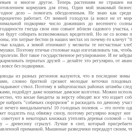
ревьев и многое другое. Теперь растениям не страшен н
готовлением кормушек для птиц. Один мой знакомый бизнес
годное дело -- помогать обездоленным. Не знаю как сред
опроцентно работает. От зимней голодухи (а вовсе не от мор
нимальной подкормке число доживших до весеннего солны
годарности гнезда свои они совьют вблизи садового участка, 
зон будут собирать всевозможных вредителей. Но не со всеми
оны, эти хитрые бестии (в наших местах их почему-то кличут 
ичьи кладки, а зимой отнимают у мелкоты те несчастные хл
мушки. Поэтому птичьи столовые надо изготавливать так, чтоб
пролезли. Вот такое государственное регулирование. И не забудьт
кармливать пернатых друзей -- делайте это регулярно, от ава
 вовсе без подкормки.
доводы из разных регионов жалуются, что в последние зимы
бами, словно бритвой срезают молодые веточки плодовых
ладывают ствол. Поэтому в зайцеопасных районах штамбы след
ками, подойдут даже ношеные дамские колготки. Можно исполь
естно, что косые бандиты за версту обходят все что издает со
ре набрать "собачьих сюрпризов" и раскидать по дачному уча
е нечего миндальничать! 10 голодных полевок -- это почти о
ет подлезть под обвязку снизу, поэтому регулярно вокруг нее
 советуют в некоторых книжках утеплять деревья соломой -- т
ру -- древесину сгрызут. Лучше в снег, который пригребает
авленной приманкой. Мышиные разведчики передадут своим, что