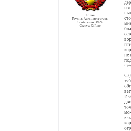
де
из
вы
Admin
ст
Группа: Администраторы
Сообщений:
4924
ми
Статус:
Offline
бла
се
вор
пт
кор
не 
под
чем
Са
зу
обг
вет
Изв
дво
тож
мож
как
ко
отр