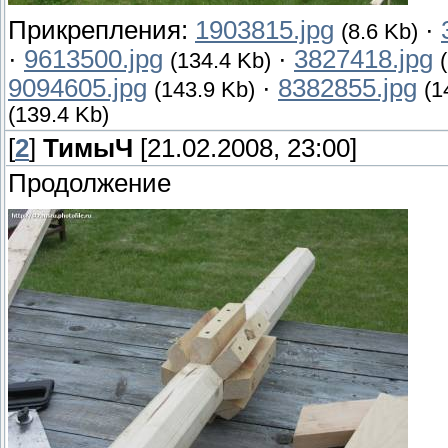
Прикрепления:
1903815.jpg
·
(8.6 Kb)
·
9613500.jpg
·
3827418.jpg
(134.4 Kb)
9094605.jpg
·
8382855.jpg
(143.9 Kb)
(1
(139.4 Kb)
[
2
]
ТимыЧ
[21.02.2008, 23:00]
Продолжение