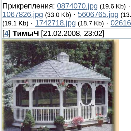
Прикрепления:
0874070.jpg
(19.6 Kb)
1067826.jpg
·
5606765.jpg
(33.0 Kb)
(13
·
1742718.jpg
·
02616
(19.1 Kb)
(18.7 Kb)
[
4
]
ТимыЧ
[21.02.2008, 23:02]