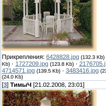
Прикрепления:
6428828.jpg
(132.3 Kb)
·
1727209.jpg
·
2176705.
Kb)
(123.8 Kb)
4714571.jpg
·
3483416.jpg
(139.5 Kb)
(2
(24.0 Kb)
[
3
]
ТимыЧ
[21.02.2008, 23:01]