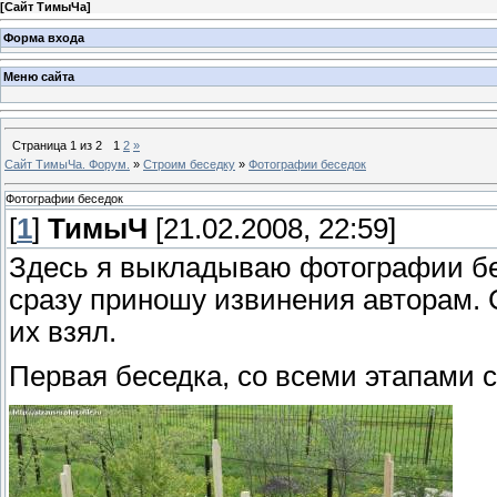
[
Сайт ТимыЧа
]
Форма входа
Меню сайта
Страница
1
из
2
1
2
»
Сайт ТимыЧа. Форум.
»
Строим беседку
»
Фотографии беседок
Фотографии беседок
[
1
]
ТимыЧ
[21.02.2008, 22:59]
Здесь я выкладываю фотографии бес
сразу приношу извинения авторам. 
их взял.
Первая беседка, со всеми этапами 