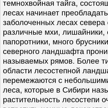
темнохвойная тайга, состоящ
лесах начинает преобладать 
заболоченных лесах севера
различные мхи, лишайники, 
папоротники, много брусник
северного ландшафта прони
называемых рямов. Более т
области лесостепной ландша
перемежаются с небольшими
леса, которые в Сибири наз
растительность лесостепи о