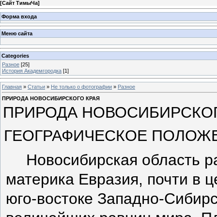
[
Сайт ТимыЧа
]
Форма входа
Меню сайта
Categories
Разное
[25]
История Академгородка
[1]
Главная
»
Статьи
»
Не только о фотографии
»
Разное
ПРИРОДА НОВОСИБИРСКОГО КРАЯ
ПРИРОДА НОВОСИБИРСКОГ
ГЕОГРАФИЧЕСКОЕ ПОЛОЖЕ
Новосибирская область р
материка Евразия, почти в 
юго-востоке Западно-Сибирс